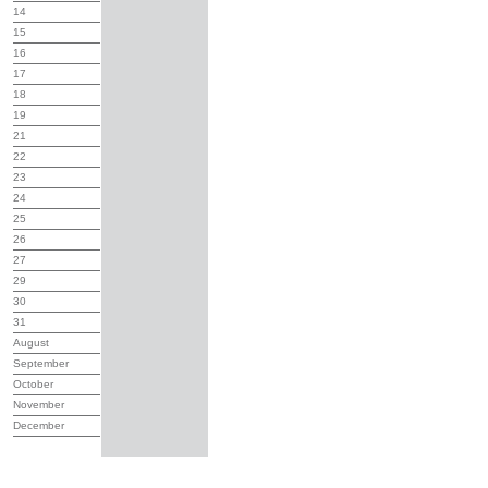
14
15
16
17
18
19
21
22
23
24
25
26
27
29
30
31
August
September
October
November
December