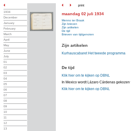
print
1934
maandag 02 juli 1934
December
Menno ter Braak
January
Zijn brieven
Zijn artikelen
February
De tijd
March
Brieven van tijdgenoten
April
Zijn artikelen
May
June
Kurhauscabaret Het tweede programma
July
01
De tijd
02
03
Klik hier om te kijken op DBNL
04
In Mexico wordt Lázaro Cárdenas gekozen t
05
Klik hier om te kijken op DBNL
06
07
08
09
10
11
12
13