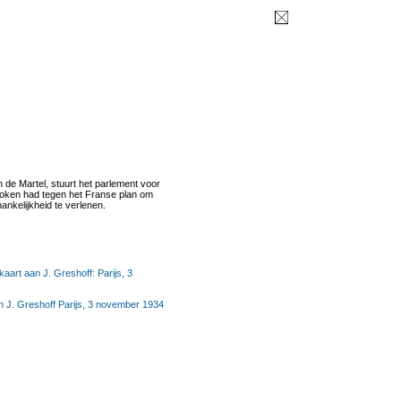
e Martel, stuurt het parlement voor
proken had tegen het Franse plan om
ankelijkheid te verlenen.
aart aan J. Greshoff: Parijs, 3
n J. Greshoff Parijs, 3 november 1934