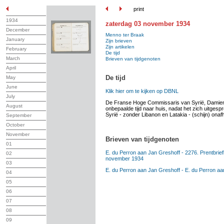
print
1934
zaterdag 03 november 1934
December
Menno ter Braak
January
Zijn brieven
Zijn artikelen
February
De tijd
March
Brieven van tijdgenoten
April
De tijd
May
June
Klik hier om te kijken op DBNL
July
De Franse Hoge Commissaris van Syrië, Damien d
August
onbepaalde tijd naar huis, nadat het zich uitges
Syrië - zonder Libanon en Latakia - (schijn) onafh
September
October
November
Brieven van tijdgenoten
01
E. du Perron aan Jan Greshoff - 2276. Prentbriefk
02
november 1934
03
E. du Perron aan Jan Greshoff - E. du Perron aa
04
05
06
07
08
09