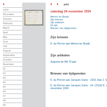
print
1934
zaterdag 24 november 1934
December
Menno ter Braak
January
Zijn brieven
Zijn artikelen
February
De tijd
March
Brieven van tijdgenoten
April
Zijn brieven
May
June
E. du Perron aan Menno ter Braak
July
August
Zijn artikelen
September
October
Augusta de Wit 70 jaar
November
01
Brieven van tijdgenoten
02
03
E. du Perron aan Jacques Gans - 2310. Aan J. 
04
E. du Perron aan Jacques Gans - 24. (2310) E. d
05
november 1934
06
07
08
09