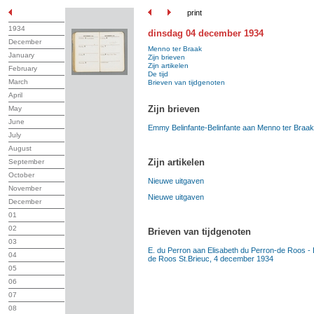
print
1934
dinsdag 04 december 1934
December
Menno ter Braak
January
Zijn brieven
Zijn artikelen
February
De tijd
March
Brieven van tijdgenoten
April
Zijn brieven
May
June
Emmy Belinfante-Belinfante aan Menno ter Braak
July
August
Zijn artikelen
September
October
Nieuwe uitgaven
November
Nieuwe uitgaven
December
01
02
Brieven van tijdgenoten
03
E. du Perron aan Elisabeth du Perron-de Roos - 
04
de Roos St.Brieuc, 4 december 1934
05
06
07
08