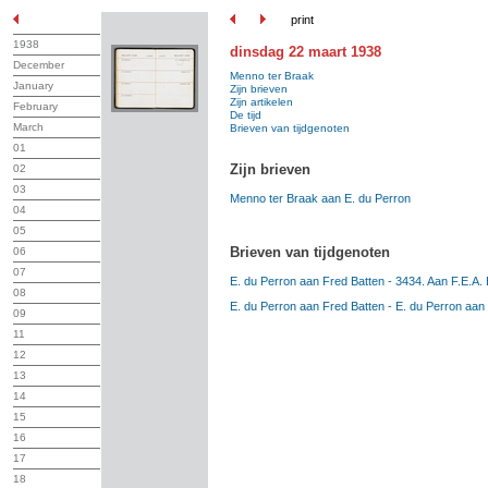
print
1938
dinsdag 22 maart 1938
December
Menno ter Braak
January
Zijn brieven
Zijn artikelen
February
De tijd
March
Brieven van tijdgenoten
01
Zijn brieven
02
03
Menno ter Braak aan E. du Perron
04
05
Brieven van tijdgenoten
06
07
E. du Perron aan Fred Batten - 3434. Aan F.E.A. 
08
E. du Perron aan Fred Batten - E. du Perron aan
09
11
12
13
14
15
16
17
18