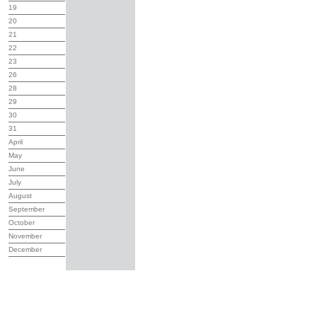
19
20
21
22
23
26
28
29
30
31
April
May
June
July
August
September
October
November
December