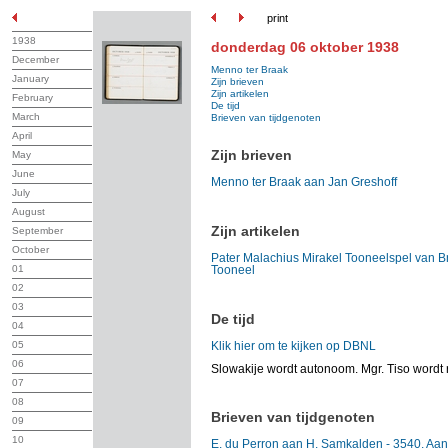
print
1938
donderdag 06 oktober 1938
December
Menno ter Braak
January
Zijn brieven
Zijn artikelen
February
De tijd
March
Brieven van tijdgenoten
April
Zijn brieven
May
June
Menno ter Braak aan Jan Greshoff
July
August
Zijn artikelen
September
October
Pater Malachius Mirakel Tooneelspel van B
01
Tooneel
02
03
De tijd
04
05
Klik hier om te kijken op DBNL
06
Slowakije wordt autonoom. Mgr. Tiso wordt 
07
08
Brieven van tijdgenoten
09
10
E. du Perron aan H. Samkalden - 3540. Aa