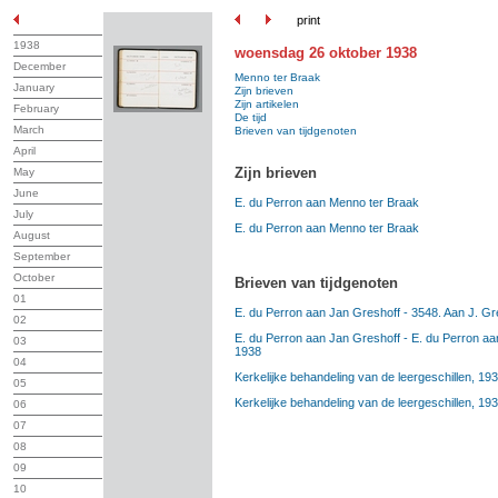
print
1938
woensdag 26 oktober 1938
December
Menno ter Braak
January
Zijn brieven
Zijn artikelen
February
De tijd
March
Brieven van tijdgenoten
April
Zijn brieven
May
June
E. du Perron aan Menno ter Braak
July
E. du Perron aan Menno ter Braak
August
September
October
Brieven van tijdgenoten
01
E. du Perron aan Jan Greshoff - 3548. Aan J. G
02
E. du Perron aan Jan Greshoff - E. du Perron a
03
1938
04
Kerkelijke behandeling van de leergeschillen, 19
05
Kerkelijke behandeling van de leergeschillen, 19
06
07
08
09
10