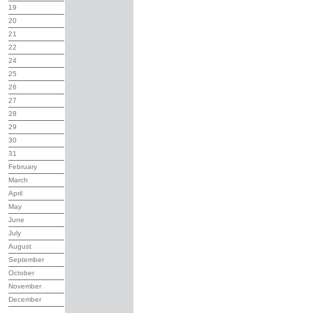
19
20
21
22
24
25
26
27
28
29
30
31
February
March
April
May
June
July
August
September
October
November
December