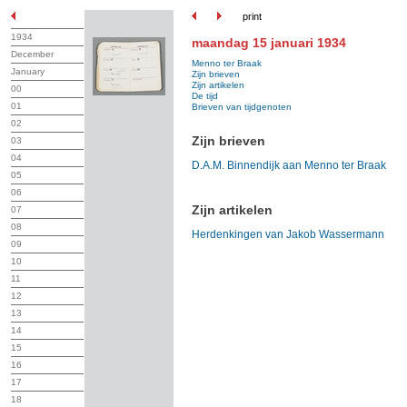
print
1934
maandag 15 januari 1934
December
Menno ter Braak
January
Zijn brieven
Zijn artikelen
00
De tijd
01
Brieven van tijdgenoten
02
Zijn brieven
03
04
D.A.M. Binnendijk aan Menno ter Braak
05
06
Zijn artikelen
07
08
Herdenkingen van Jakob Wassermann
09
10
11
12
13
14
15
16
17
18