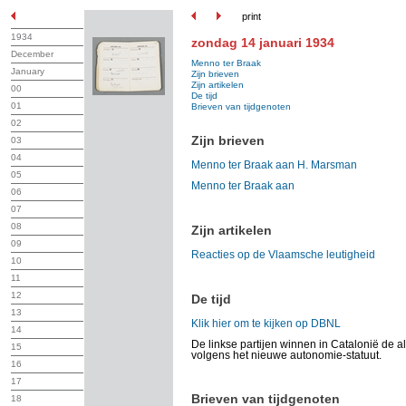
print
1934
zondag 14 januari 1934
December
Menno ter Braak
January
Zijn brieven
Zijn artikelen
00
De tijd
01
Brieven van tijdgenoten
02
Zijn brieven
03
04
Menno ter Braak aan H. Marsman
05
Menno ter Braak aan
06
07
08
Zijn artikelen
09
Reacties op de Vlaamsche leutigheid
10
11
12
De tijd
13
Klik hier om te kijken op DBNL
14
De linkse partijen winnen in Catalonië de
15
volgens het nieuwe autonomie-statuut.
16
17
Brieven van tijdgenoten
18