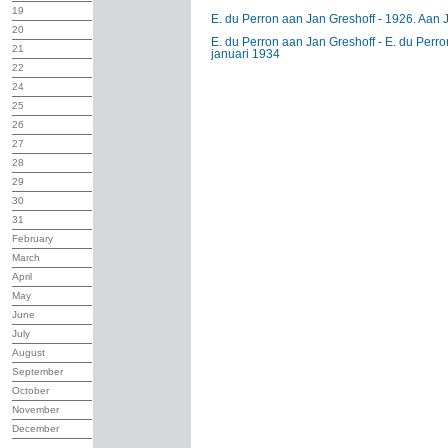
19
E. du Perron aan Jan Greshoff - 1926. Aan J.
20
E. du Perron aan Jan Greshoff - E. du Perron
21
januari 1934
22
24
25
26
27
28
29
30
31
February
March
April
May
June
July
August
September
October
November
December