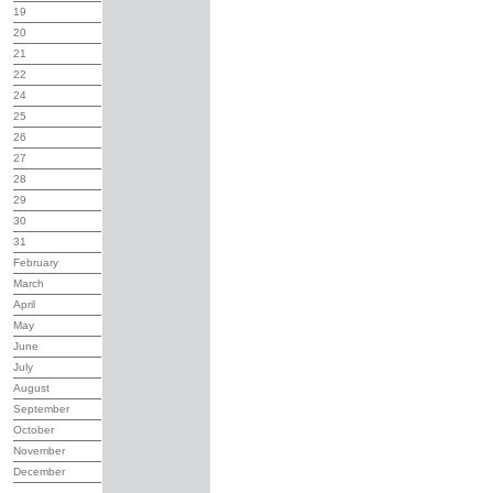
19
20
21
22
24
25
26
27
28
29
30
31
February
March
April
May
June
July
August
September
October
November
December