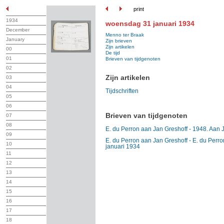
print
1934
woensdag 31 januari 1934
December
Menno ter Braak
January
Zijn brieven
Zijn artikelen
00
De tijd
01
Brieven van tijdgenoten
02
Zijn artikelen
03
04
Tijdschriften
05
06
Brieven van tijdgenoten
07
08
E. du Perron aan Jan Greshoff - 1948. Aan J.
09
E. du Perron aan Jan Greshoff - E. du Perron
10
januari 1934
11
12
13
14
15
16
17
18