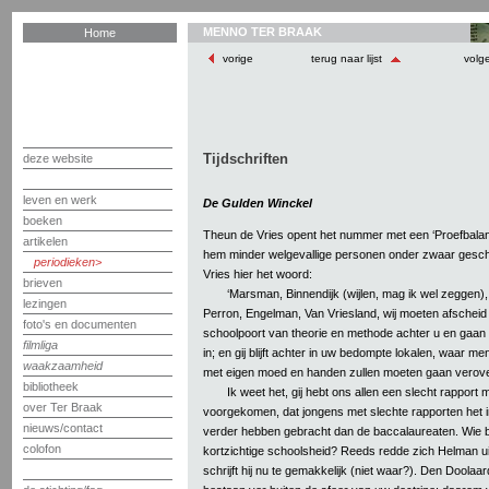
MENNO TER BRAAK
Home
vorige
terug naar lijst
volg
Tijdschriften
deze website
leven en werk
De Gulden Winckel
boeken
Theun de Vries opent het nummer met een ‘Proefbalans
artikelen
hem minder welgevallige personen onder zwaar gesch
periodieken
Vries hier het woord:
brieven
‘Marsman, Binnendijk (wijlen, mag ik wel zeggen)
lezingen
Perron, Engelman, Van Vriesland, wij moeten afscheid 
foto's en documenten
schoolpoort van theorie en methode achter u en gaan 
filmliga
in; en gij blijft achter in uw bedompte lokalen, waar me
waakzaamheid
met eigen moed en handen zullen moeten gaan verov
bibliotheek
Ik weet het, gij hebt ons allen een slecht rappor
over Ter Braak
voorgekomen, dat jongens met slechte rapporten het i
nieuws/contact
verder hebben gebracht dan de baccalaureaten. Wie be
colofon
kortzichtige schoolsheid? Reeds redde zich Helman uit
schrijft hij nu te gemakkelijk (niet waar?). Den Doolaa