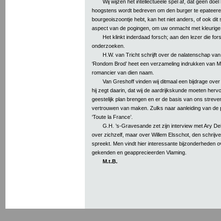
Wij wijzen het intellectueele spel af, dat geen doel 
hoogstens wordt bedreven om den burger te epateeren; 
bourgeoiszoontje hebt, kan het niet anders, of ook dit 
aspect van de pogingen, om uw onmacht met kleurige 
Het klinkt inderdaad forsch; aan den lezer die for
onderzoeken.
H.W. van Tricht schrijft over de nalatenschap v
‘Rondom Brod’ heet een verzameling indrukken van 
romancier van dien naam.
Van Greshoff vinden wij ditmaal een bijdrage over 
hij zegt daarin, dat wij de aardrijkskunde moeten he
geestelijk plan brengen en er de basis van ons streven
vertrouwen van maken. Zulks naar aanleiding van de
‘Toute la France’.
G.H. ’s-Gravesande zet zijn interview met Ary Dele
over zichzelf, maar over Willem Elsschot, den schrijve
spreekt. Men vindt hier interessante bijzonderheden o
gekenden en geapprecieerden Vlaming.
M.t.B.