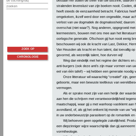
de stichting/faq
bestaan ver buiten de sfeer van uw doctrine; daarom 
stralenden levenslust van zijn boeken nooit. Coolen, die b
zoeken
heeft steeds de eenzaamheid betracht. Fabricius heef
omgekeken, ikzelf werd door een ongewilde, maar ach
verlost van uw dogmatiek de dogmaloosheid; daarom zi
overschat (niet waar?). Nog anderen, opgegroeid met
leermeesters, bouwen met ons mee aan het literatuu
oorlogsche generatie. Ofschoon gij hun nooit eenig bre
beschouwen wij ook de kracht van Last, Dekker, Her
ZOEK OP
Van Heusden als kracht en hun talent, dat toevallig o
gevormd, als wezenlijk talent, hoe durven wij!
CHRONOLOGIE
Weg dan eindelijk met het regime der dichters en 
anti-burgers (ook deze anti’s zijn maar vormen van uw
eet van één tafel!) – wij hebben een generatie noodig
Onze litteratuur wil waarachtig “creatief” zijn, gee
geboorte, maar een bewuste teeltkeus van wereldbesef 
vermogen.
Als er sprake moet zijn van een herijk der waarden,
aan hen die schrijven met verantwoordelijkheid tege
maatschappij, waar gij u met wanhoop vastklemt aan h
avondland, of, als gij het ontkent bij monde van uw “w
in uw onderbewustzijn parasiteert op de romantiek en
Wij behoeven geen opgelegde zakelijkheid. Productivi
een diepzinniger wijze waarschijnlijk dan gij aanneemt
vormtheologie.