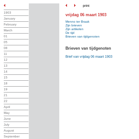
print
1903
vrijdag 06 maart 1903
January
Menno ter Braak
February
Zijn brieven
Zijn artikelen
March
De tijd
01
Brieven van tijdgenoten
05
Brieven van tijdgenoten
08
11
Brief van vrijdag 06 maart 1903
12
13
14
15
18
19
21
22
April
May
June
July
August
September