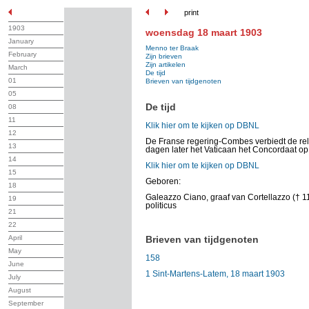
print
1903
woensdag 18 maart 1903
January
Menno ter Braak
February
Zijn brieven
Zijn artikelen
March
De tijd
01
Brieven van tijdgenoten
05
De tijd
08
11
Klik hier om te kijken op DBNL
12
De Franse regering-Combes verbiedt de rel
13
dagen later het Vaticaan het Concordaat op
14
Klik hier om te kijken op DBNL
15
Geboren:
18
Galeazzo Ciano, graaf van Cortellazzo († 11-
19
politicus
21
22
April
Brieven van tijdgenoten
May
158
June
1 Sint-Martens-Latem, 18 maart 1903
July
August
September