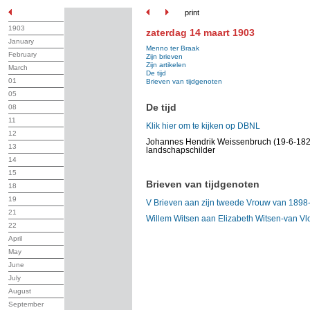
print
1903
zaterdag 14 maart 1903
January
Menno ter Braak
February
Zijn brieven
Zijn artikelen
March
De tijd
01
Brieven van tijdgenoten
05
De tijd
08
11
Klik hier om te kijken op DBNL
12
Johannes Hendrik Weissenbruch (19-6-182
13
landschapschilder
14
15
Brieven van tijdgenoten
18
19
V Brieven aan zijn tweede Vrouw van 1898
21
Willem Witsen aan Elizabeth Witsen-van Vl
22
April
May
June
July
August
September