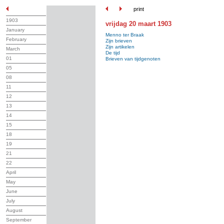
print
1903
vrijdag 20 maart 1903
January
Menno ter Braak
February
Zijn brieven
Zijn artikelen
March
De tijd
01
Brieven van tijdgenoten
05
08
11
12
13
14
15
18
19
21
22
April
May
June
July
August
September