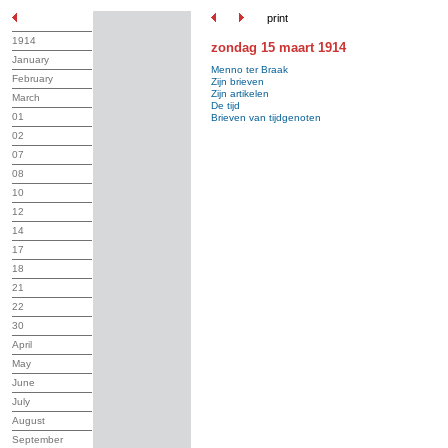
print
1914
zondag 15 maart 1914
January
Menno ter Braak
February
Zijn brieven
Zijn artikelen
March
De tijd
01
Brieven van tijdgenoten
02
07
08
10
12
14
17
18
21
22
30
April
May
June
July
August
September