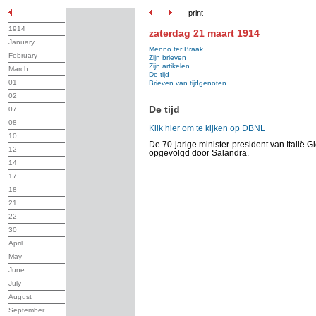
print
1914
zaterdag 21 maart 1914
January
Menno ter Braak
February
Zijn brieven
Zijn artikelen
March
De tijd
01
Brieven van tijdgenoten
02
De tijd
07
08
Klik hier om te kijken op DBNL
10
De 70-jarige minister-president van Italië Gi
12
opgevolgd door Salandra.
14
17
18
21
22
30
April
May
June
July
August
September