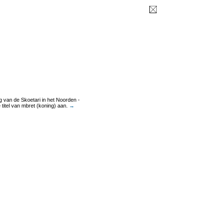
van de Skoetari in het Noorden -
titel van mbret (koning) aan.
→