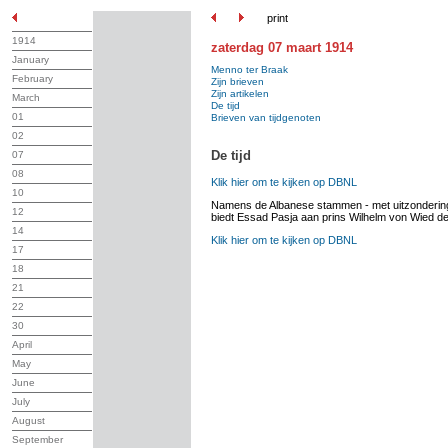
print
1914
zaterdag 07 maart 1914
January
Menno ter Braak
February
Zijn brieven
Zijn artikelen
March
De tijd
01
Brieven van tijdgenoten
02
De tijd
07
08
Klik hier om te kijken op DBNL
10
Namens de Albanese stammen - met uitzondering 
12
biedt Essad Pasja aan prins Wilhelm von Wied de 
14
Klik hier om te kijken op DBNL
17
18
21
22
30
April
May
June
July
August
September