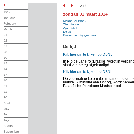
print
1914
zondag 01 maart 1914
January
Menno ter Braak
February
Zijn brieven
Zijn artikelen
March
De tijd
01
Brieven van tijdgenoten
02
De tijd
07
08
Klik hier om te kijken op DBNL
10
In Rio de Janeiro (Brazilië) wordt in verb
12
staat van beleg afgekondigd.
14
Klik hier om te kijken op DBNL
17
De voormalige koloniale militair en bestuu
18
laatstelijk minister van Oorlog, wordt benoe
Bataafsche Petroleum Maatschappij.
21
22
30
April
May
June
July
August
September