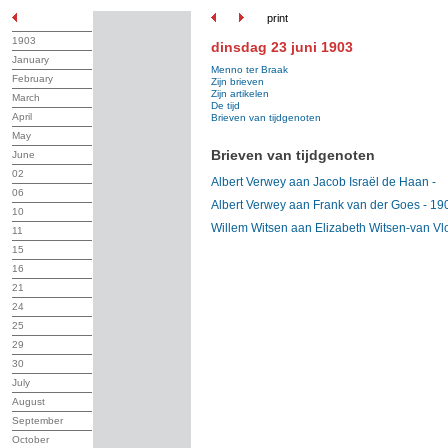
print
1903
dinsdag 23 juni 1903
January
Menno ter Braak
February
Zijn brieven
Zijn artikelen
March
De tijd
April
Brieven van tijdgenoten
May
Brieven van tijdgenoten
June
02
Albert Verwey aan Jacob Israël de Haan -
06
Albert Verwey aan Frank van der Goes - 19
10
Willem Witsen aan Elizabeth Witsen-van Vl
11
15
16
21
24
25
29
30
July
August
September
October