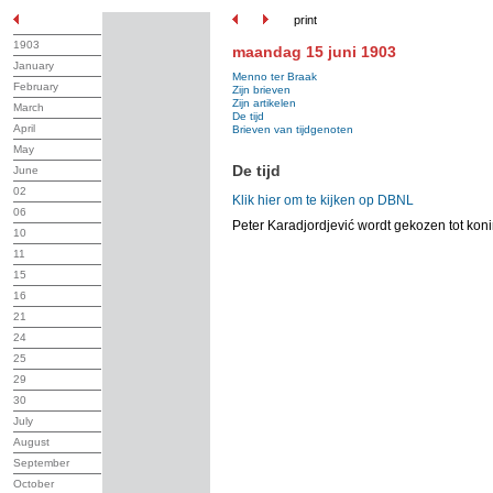
print
1903
maandag 15 juni 1903
January
Menno ter Braak
February
Zijn brieven
Zijn artikelen
March
De tijd
April
Brieven van tijdgenoten
May
De tijd
June
02
Klik hier om te kijken op DBNL
06
Peter Karadjordjević wordt gekozen tot koni
10
11
15
16
21
24
25
29
30
July
August
September
October