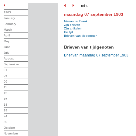
print
1903
maandag 07 september 1903
January
Menno ter Braak
February
Zijn brieven
Zijn artikelen
March
De tijd
April
Brieven van tijdgenoten
May
Brieven van tijdgenoten
June
July
Brief van maandag 07 september 1903
August
September
01
06
09
11
15
16
18
19
24
30
October
November