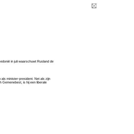
cedonië in juli waarschuwt Rusland de
als minister-president. Net als zijn
h Gemenebest, is hij een liberale