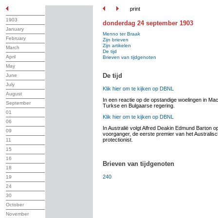
print
1903
donderdag 24 september 1903
January
Menno ter Braak
February
Zijn brieven
Zijn artikelen
March
De tijd
April
Brieven van tijdgenoten
May
De tijd
June
July
Klik hier om te kijken op DBNL
August
In een reactie op de opstandige woelingen in Ma
September
Turkse en Bulgaarse regering.
01
Klik hier om te kijken op DBNL
06
In Australië volgt Alfred Deakin Edmund Barton op 
09
voorganger, de eerste premier van het Australisc
protectionist.
11
15
16
Brieven van tijdgenoten
18
240
19
24
30
October
November