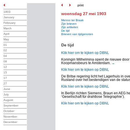
print
1903
woensdag 27 mei 1903
January
Menno ter Braak
February
Zijn brieven
Zijn artikelen
March
De tijd
April
Brieven van tijdgenoten
May
De tijd
01
02
Klik hier om te kijken op DBNL
04
Koningin Wilhelmina opent de nieuwe door
08
Koopmansbeurs te Amsterdam.
→
12
Klik hier om te kijken op DBNL
15
De Britse regering licht het Lagerhuis in o
17
Rusland over het bestendigen van de status
27
Klik hier om te kijken op DBNL
June
In Berlijn richten Siemens, Braun en AEG het
July
‘Gesellschaft für drahtlose Telegraphie’).
August
Klik hier om te kijken op DBNL
September
October
November
December