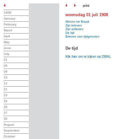
print
1908
woensdag 01 juli 1908
January
Menno ter Braak
February
Zijn brieven
Zijn artikelen
March
De tijd
April
Brieven van tijdgenoten
May
De tijd
June
July
Klik hier om te kijken op DBNL
01
08
09
10
12
21
23
24
26
27
30
August
September
October