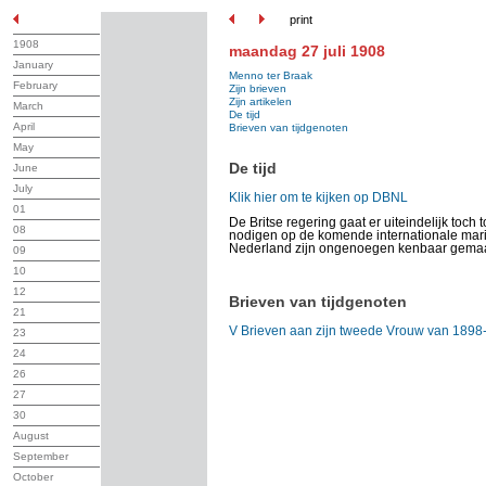
print
1908
maandag 27 juli 1908
January
Menno ter Braak
February
Zijn brieven
Zijn artikelen
March
De tijd
April
Brieven van tijdgenoten
May
De tijd
June
July
Klik hier om te kijken op DBNL
01
De Britse regering gaat er uiteindelijk toch
08
nodigen op de komende internationale mari
Nederland zijn ongenoegen kenbaar gemaakt
09
10
12
Brieven van tijdgenoten
21
V Brieven aan zijn tweede Vrouw van 1898
23
24
26
27
30
August
September
October