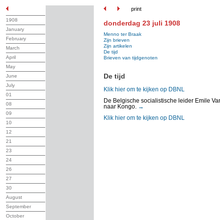
print
1908
donderdag 23 juli 1908
January
Menno ter Braak
February
Zijn brieven
Zijn artikelen
March
De tijd
April
Brieven van tijdgenoten
May
De tijd
June
July
Klik hier om te kijken op DBNL
01
De Belgische socialistische leider Emile V
08
naar Kongo.
→
09
Klik hier om te kijken op DBNL
10
12
21
23
24
26
27
30
August
September
October