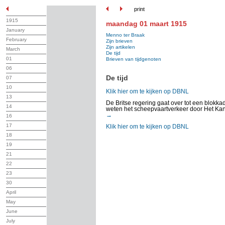
print
1915
maandag 01 maart 1915
January
Menno ter Braak
February
Zijn brieven
Zijn artikelen
March
De tijd
01
Brieven van tijdgenoten
06
De tijd
07
10
Klik hier om te kijken op DBNL
13
De Britse regering gaat over tot een blokka
14
weten het scheepvaartverkeer door Het Kan
→
16
17
Klik hier om te kijken op DBNL
18
19
21
22
23
30
April
May
June
July