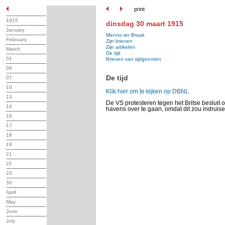
print
1915
dinsdag 30 maart 1915
January
Menno ter Braak
February
Zijn brieven
Zijn artikelen
March
De tijd
01
Brieven van tijdgenoten
06
De tijd
07
10
Klik hier om te kijken op DBNL
13
De VS protesteren tegen het Britse besluit 
14
havens over te gaan, omdat dit zou indruise
16
17
18
19
21
22
23
30
April
May
June
July