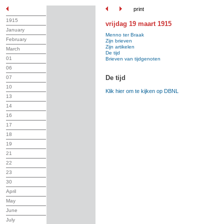
print
1915
vrijdag 19 maart 1915
January
Menno ter Braak
February
Zijn brieven
Zijn artikelen
March
De tijd
01
Brieven van tijdgenoten
06
De tijd
07
10
Klik hier om te kijken op DBNL
13
14
16
17
18
19
21
22
23
30
April
May
June
July