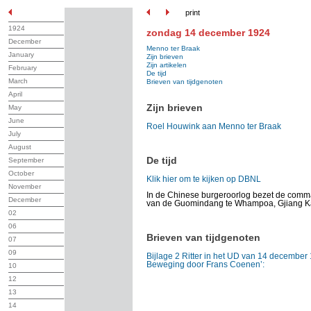
print
1924
zondag 14 december 1924
December
Menno ter Braak
January
Zijn brieven
Zijn artikelen
February
De tijd
March
Brieven van tijdgenoten
April
Zijn brieven
May
June
Roel Houwink aan Menno ter Braak
July
August
De tijd
September
October
Klik hier om te kijken op DBNL
November
In de Chinese burgeroorlog bezet de comm
December
van de Guomindang te Whampoa, Gjiang Kai
02
06
Brieven van tijdgenoten
07
09
Bijlage 2 Ritter in het UD van 14 december 
Beweging door Frans Coenen’:
10
12
13
14