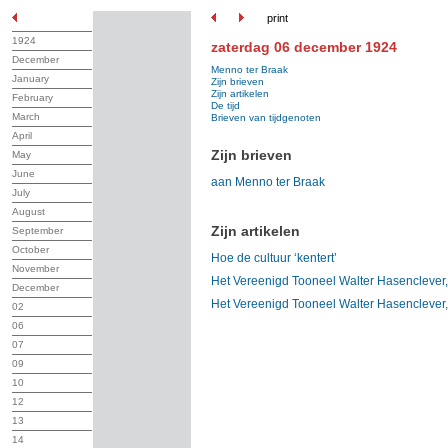
print
1924
zaterdag 06 december 1924
December
Menno ter Braak
January
Zijn brieven
Zijn artikelen
February
De tijd
March
Brieven van tijdgenoten
April
Zijn brieven
May
June
aan Menno ter Braak
July
August
Zijn artikelen
September
October
Hoe de cultuur ‘kentert’
November
Het Vereenigd Tooneel Walter Hasenclever
December
Het Vereenigd Tooneel Walter Hasenclever
02
06
07
09
10
12
13
14