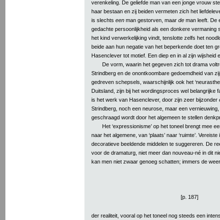
verenkeling. De geliefde man van een jonge vrouw sterf
haar bestaan en zij beiden vermeten zich het liefdelev
is slechts
een
man gestorven, maar
de
man leeft. De e
gedachte persoonlijkheid als een donkere vermaning 
het kind verwerkelijking vindt, tenslotte zelfs het nood
beide aan hun negatie van het beperkende doet ten g
Hasenclever tot motief. Een diep en in al zijn wijshei
De vorm, waarin het gegeven zich tot drama voltro
Strindberg en de onontkoombare gedoemdheid van zijn
gedreven schepsels, waarschijnlijk ook het ‘neurasthe
Duitsland, zijn bij het wordingsproces wel belangrijke
is het werk van Hasenclever, door zijn zeer bijzonder
Strindberg, noch een neurose, maar een vernieuwing,
geschraagd wordt door het algemeen te stellen denkp
Het ‘expressionisme’ op het toneel brengt mee ee
naar het algemene, van ‘plaats’ naar ‘ruimte’. Vereiste 
decoratieve beeldende middelen te suggereren. De ree
voor de dramaturg, niet meer dan nouveau-né in dit nie
kan men niet zwaar genoeg schatten; immers de wee
[p. 187]
der realiteit, vooral op het toneel nog steeds een inte