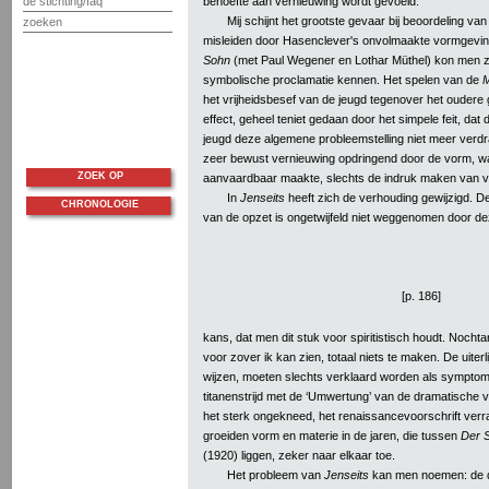
behoefte aan vernieuwing wordt gevoeld.
de stichting/faq
Mij schijnt het grootste gevaar bij beoordeling va
zoeken
misleiden door Hasenclever's onvolmaakte vormgevin
Sohn
(met Paul Wegener en Lothar Müthel) kon men zijn
symbolische proclamatie kennen. Het spelen van de
M
het vrijheidsbesef van de jeugd tegenover het oudere
effect, geheel teniet gedaan door het simpele feit, da
jeugd deze algemene probleemstelling niet meer ver
zeer bewust vernieuwing opdringend door de vorm, wa
ZOEK OP
aanvaardbaar maakte, slechts de indruk maken van va
In
Jenseits
heeft zich de verhouding gewijzigd. De
CHRONOLOGIE
van de opzet is ongetwijfeld niet weggenomen door dez
[p. 186]
kans, dat men dit stuk voor spiritistisch houdt. Nochta
voor zover ik kan zien, totaal niets te maken. De uiter
wijzen, moeten slechts verklaard worden als sympto
titanenstrijd met de ‘Umwertung’ van de dramatische vor
het sterk ongekneed, het renaissancevoorschrift verr
groeiden vorm en materie in de jaren, die tussen
Der 
(1920) liggen, zeker naar elkaar toe.
Het probleem van
Jenseits
kan men noemen: de do