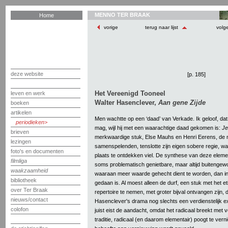
MENNO TER BRAAK
Home
vorige
terug naar lijst
volg
deze website
[p. 185]
Het Vereenigd Tooneel
leven en werk
Walter Hasenclever,
Aan gene Zijde
boeken
artikelen
Men wachtte op een ‘daad’ van Verkade. Ik geloof, da
periodieken
mag, wijl hij met een waarachtige daad gekomen is:
Je
brieven
merkwaardige stuk, Else Mauhs en Henri Eerens, de 
lezingen
samenspelenden, tenslotte zijn eigen sobere regie, w
foto's en documenten
plaats te ontdekken viel. De synthese van deze elem
filmliga
soms problematisch genietbare, maar altijd buitengew
waakzaamheid
waaraan meer waarde gehecht dient te worden, dan 
bibliotheek
gedaan is. Al moest alleen de durf, een stuk met het et
over Ter Braak
repertoire te nemen, met groter bijval ontvangen zijn, 
nieuws/contact
Hasenclever's drama nog slechts een verdienstelijk e
colofon
juist eist de aandacht, omdat het radicaal breekt met
traditie, radicaal (en daarom elementair) poogt te ve