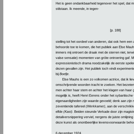
Het is geen ondankbaarheid tegenover het spel, dat mi
stilstaan. Ik meende, in tegen-
[p. 188]
stelling tot het oordeel van anderen, dat ook hem een 
behoorde toe te komen, die het publiek aan Else Mauh
immers mij ontroert de draak met de sterren niet, terwi
valse sensatie) momenten van gróte ontroering gaf. Ma
expressionistisch drama noodzakelijk de eerste spel
dezen gevallen zijn. Het publiek toch vindt experimente
bij
Boefje
.
Else Mauhs is een zo volkomen actrice, dat ik liev
omschrijvende woorden tracht te zoeken. Het bezet
men achter haar stem en achter het klagen van haar g
mogelijk is, heeft Henri Eerens onder het sybaritisch
eigenaardigheden zijn waarde gevoeld; denk aan zijn 
zeventiende tafereel
(Werkkamer)
, aan de verschrikke
elfde
(Kast)
. Beiden steunde Verkade door zijn magist
detailversnippering verviel, nergens de juiste omlijnin
deze kunst als onontbeerlijke levensvoorwaarde behoe
6 december 1924