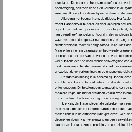
losgelaten. De gang van het drama geeft nu een veel 
noodlotsgang, dan toen deze zich verhulde in de symb
leven en dit brengt noodwendig een omkeer in de cons
Allereerst het belangrijkste: de dialoog. Het fatale
tracht Hasenclever te bereiken door een bijna anti-dra
beperkt zich tot twee personen. Een ingetogenheid, di
niet overal heeft aangekund. Vooral in de monologen is
waar misschien één gebaar had kunnen volstaan; de 
ruimteprobleem, moet niet ongewijzigd uit het klass
Maar ik herinner mij daarnaast uit het tweede tafereel
gesprek, het ecitatief van de vriend, de vage tussen
weet Hasenclever de onzichtbare aanwezigheid van d
vaak benauwend te laten voelen, al komt dan meermale
griezelige als een erkenning van de onopgelostheid va
De taferelenindeling is in zoverre bij Hasenclever
karakteriseert in een bepaald object en dus de aanda
enkel gegeven. Dit betekent een toenadering van de to
moderne regie, die hier al praktisch vooruit was in h
een verschijnsel ook van de algemene drang naar str
Ik erken, dat Hasenclever alle gebreken van een
men moet zich hierop niet blind staren, omdat deze a
menselijkheid in de ontmenselijkte ‘gestalten’, weet te 
degelijk een begin van vernieuwing en geen ziekelijke 
niet het als kunst gezonde produkt van een zieke tijd