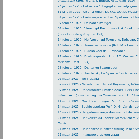
dramatische Kunst
W.L. & J. Brusse, Rotterdam, 1924
24 januari 1925 - Het refrein ‘u begrijpt er werkelijk geen
31 januari 1925 - Cinema Union,
De Man met de Wasse
31 januari 1925 - Lustrum-gevaren Een Spel van de Haa
07 februari 1925 - De handelsreiziger
07 februari 1925 - Vereenigd Rotterdamsch-Hofstadtoone
(toneelbewerking Jaap v.d. Poll)
14 februari 1925 - Het Vereenigd Tooneel A. Defresne,
D
14 februari 1925 - Tweeerlei promotie
(Bij H.M.'s Eeredoc
21 februari 1925 - Europa voor de Europeanen!
21 februari 1925 - Boekbespreking Prof. J.G. Wattjes,
Pr
Meinema, Delft, 1924)
28 februari 1925 - Dichter en hazenpeper
28 februari 1925 - Tuschinsky
De Spaansche Danseres
07 maart 1925 - Teirlinckiana
07 maart 1925 - Nederlandsch Toneel Heyermans,
Uitko
07 maart 1925 - Rotterdamsch-Hofstadtooneel Felix Ti
stillestaan
... (dramatisering van Timmermans en Ed. Vet
14 maart 1925 - Mme Piérat - Lugné Poe Racine,
Phèdr
14 maart 1925 - Boekbespreking Prof. Dr. G. Van der L
14 maart 1925 - Het geheimzinnige document of de ve
21 maart 1925 - Het Vereenigd Tooneel Marcel Achard,
S
Rooie
21 maart 1925 - Hollandsche kunstenaarskring in het St
21 maart 1925 - In antwoord op een vraag