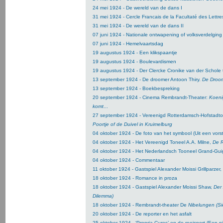
24 mei 1924 - De wereld van de dans I
31 mei 1924 - Cercle Francais de la Facultaté des Lettres 
31 mei 1924 - De wereld van de dans II
07 juni 1924 - Nationale ontwapening of volksverdelging
07 juni 1924 - Hemelvaartsdag
19 augustus 1924 - Een klikspaantje
19 augustus 1924 - Boulevardismen
19 augustus 1924 - Der Clercke Cronike van der Schole
13 september 1924 - De droomer Antoon Thiry.
De Droo
13 september 1924 - Boekbespreking
20 september 1924 - Cinema Rembrandt-Theater:
Koeni
komt
...
27 september 1924 - Vereenigd Rotterdamsch-Hofstadt
Poortje of de Duivel in Kruimelburg
04 oktober 1924 - De foto van het symbool (Uit een vors
04 oktober 1924 - Het Vereenigd Toneel A.A. Milne,
De R
04 oktober 1924 - Het Nederlandsch Tooneel Grand-Gui
04 oktober 1924 - Commentaar
11 oktober 1924 - Gastspiel Alexander Moissi Grillparzer,
18 oktober 1924 - Romance in proza
18 oktober 1924 - Gastspiel Alexander Moissi Shaw,
Der
Dilemma)
18 oktober 1924 - Rembrandt-theater De
Nibelungen (Si
20 oktober 1924 - De reporter en het asfalt
25 oktober 1924 - ‘Propria Cures’ en de roeisport (Een ni