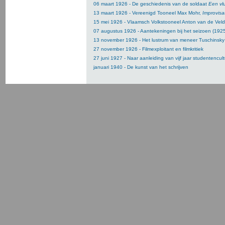
06 maart 1926 - De geschiedenis van de soldaat
Een vlu
13 maart 1926 - Vereenigd Tooneel Max Mohr,
Improvisat
15 mei 1926 - Vlaamsch Volkstooneel Anton van de Vel
07 augustus 1926 - Aantekeningen bij het seizoen (192
13 november 1926 - Het lustrum van meneer Tuschinsky
27 november 1926 - Filmexploitant en filmkritiek
27 juni 1927 - Naar aanleiding van vijf jaar studentencul
januari 1940 - De kunst van het schrijven