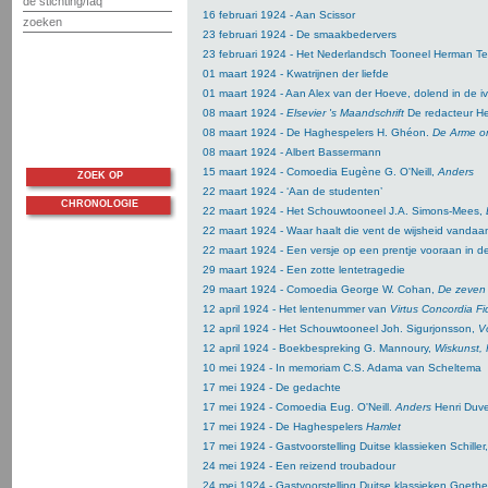
de stichting/faq
16 februari 1924 - Aan Scissor
zoeken
23 februari 1924 - De smaakbedervers
23 februari 1924 - Het Nederlandsch Tooneel Herman Tei
01 maart 1924 - Kwatrijnen der liefde
01 maart 1924 - Aan Alex van der Hoeve, dolend in de i
08 maart 1924 -
Elsevier 's Maandschrift
De redacteur He
08 maart 1924 - De Haghespelers H. Ghéon.
De Arme o
08 maart 1924 - Albert Bassermann
15 maart 1924 - Comoedia Eugène G. O'Neill,
Anders
ZOEK OP
22 maart 1924 - ‘Aan de studenten’
CHRONOLOGIE
22 maart 1924 - Het Schouwtooneel J.A. Simons-Mees,
22 maart 1924 - Waar haalt die vent de wijsheid vanda
22 maart 1924 - Een versje op een prentje vooraan in d
29 maart 1924 - Een zotte lentetragedie
29 maart 1924 - Comoedia George W. Cohan,
De zeven 
12 april 1924 - Het lentenummer van
Virtus Concordia Fi
12 april 1924 - Het Schouwtooneel Joh. Sigurjonsson,
V
12 april 1924 - Boekbespreking G. Mannoury,
Wiskunst, 
10 mei 1924 - In memoriam C.S. Adama van Scheltema
17 mei 1924 - De gedachte
17 mei 1924 - Comoedia Eug. O'Neill.
Anders
Henri Duve
17 mei 1924 - De Haghespelers
Hamlet
17 mei 1924 - Gastvoorstelling Duitse klassieken Schiller
24 mei 1924 - Een reizend troubadour
24 mei 1924 - Gastvoorstelling Duitse klassieken Goeth