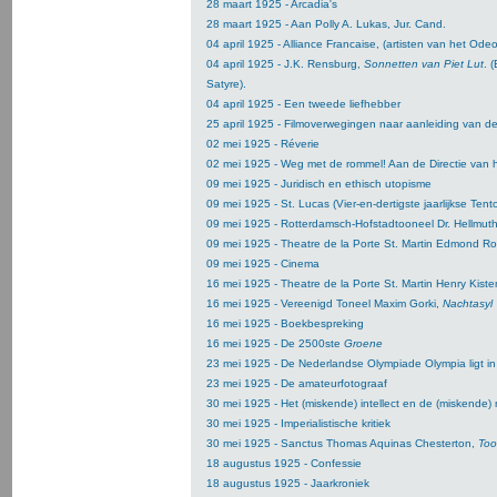
28 maart 1925 - Arcadia's
28 maart 1925 - Aan Polly A. Lukas, Jur. Cand.
04 april 1925 - Alliance Francaise, (artisten van het Od
04 april 1925 - J.K. Rensburg,
Sonnetten van Piet Lut
. 
Satyre).
04 april 1925 - Een tweede liefhebber
25 april 1925 - Filmoverwegingen naar aanleiding van d
02 mei 1925 - Réverie
02 mei 1925 - Weg met de rommel! Aan de Directie van h
09 mei 1925 - Juridisch en ethisch utopisme
09 mei 1925 - St. Lucas (Vier-en-dertigste jaarlijkse Tent
09 mei 1925 - Rotterdamsch-Hofstadtooneel Dr. Hellmut
09 mei 1925 - Theatre de la Porte St. Martin Edmond R
09 mei 1925 - Cinema
16 mei 1925 - Theatre de la Porte St. Martin Henry Kis
16 mei 1925 - Vereenigd Toneel Maxim Gorki,
Nachtasyl
16 mei 1925 - Boekbespreking
16 mei 1925 - De 2500ste
Groene
23 mei 1925 - De Nederlandse Olympiade Olympia ligt in 
23 mei 1925 - De amateurfotograaf
30 mei 1925 - Het (miskende) intellect en de (miskende)
30 mei 1925 - Imperialistische kritiek
30 mei 1925 - Sanctus Thomas Aquinas Chesterton,
Toov
18 augustus 1925 - Confessie
18 augustus 1925 - Jaarkroniek