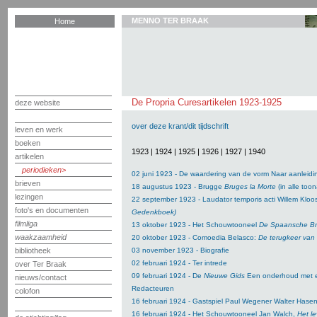
MENNO TER BRAAK
Home
De Propria Curesartikelen 1923-1925
deze website
over deze krant/dit tijdschrift
leven en werk
boeken
1923
|
1924
|
1925
|
1926
|
1927
|
1940
artikelen
periodieken
02 juni 1923 - De waardering van de vorm Naar aanleid
brieven
18 augustus 1923 - Brugge
Bruges la Morte
(in alle too
lezingen
22 september 1923 - Laudator temporis acti Willem Kloo
foto's en documenten
Gedenkboek)
filmliga
13 oktober 1923 - Het Schouwtooneel
De Spaansche B
waakzaamheid
20 oktober 1923 - Comoedia Belasco:
De terugkeer van
bibliotheek
03 november 1923 - Biografie
02 februari 1924 - Ter intrede
over Ter Braak
09 februari 1924 - De
Nieuwe Gids
Een onderhoud met e
nieuws/contact
Redacteuren
colofon
16 februari 1924 - Gastspiel Paul Wegener Walter Hasen
16 februari 1924 - Het Schouwtooneel Jan Walch,
Het l