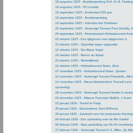
18 augustus 1925 - Boekbespreking Prof. Dr. B. Fadde
18 augustus 1925 - PC-cocktail
19 september 1925 - Amsterdam 650 jaar
19 september 1925 - Boekbespreking
19 september 1925 - Interview met Christiaan
26 september 1925 - Vereenigd Tooneel Paul Géraldy,
A
26 september 1925 - Rotterdamsch-Hofstadtooneel And
03 oktober 1925 - Een tijdgenoot over tijdgenoten
II.
10 oktober 1925 - Oppositie tegen suppositie
10 oktober 1925 - Der Blaue Vogel
24 oktober 1925 - Menno ter Braak
24 oktober 1925 - Werkelijkheid
24 oktober 1925 - Hofstadtooneel Ibsen,
Nora
07 november 1925 - Hofstadtooneel Ibsen,
Spoken
14 november 1925 - Vereenigd Tooneel Pirandello,
Alles
14 november 1925 - Nieuw Nederlandsch Tooneel Leon
opvoering)
28 november 1925 - Vereenigd Tooneel
Hamlet
in moder
05 december 1925 - Alliance Francaise Molière,
L'Avare
23 januari 1926 - Toneel te Parijs
30 januari 1926 - Dansmatinee Sent M'Ahesa
30 januari 1926 - Jaarboek voor het protestants theolog
06 februari 1926 - Een opmerking over de film
Variété
06 februari 1926 - Naar aanleiding van M.t.B's boekbespr
27 februari 1926 - Vereenigd Tooneel A.A. Milne,
Op Weg