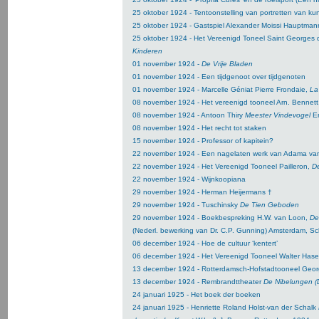
25 oktober 1924 - Tentoonstelling van portretten van ku
25 oktober 1924 - Gastspiel Alexander Moissi Hauptma
25 oktober 1924 - Het Vereenigd Toneel Saint Georges 
Kinderen
01 november 1924 -
De Vrije Bladen
01 november 1924 - Een tijdgenoot over tijdgenoten
01 november 1924 - Marcelle Géniat Pierre Frondaie,
La
08 november 1924 - Het vereenigd tooneel Arn. Bennet
08 november 1924 - Antoon Thiry
Meester Vindevogel
Em
08 november 1924 - Het recht tot staken
15 november 1924 - Professor of kapitein?
22 november 1924 - Een nagelaten werk van Adama va
22 november 1924 - Het Vereenigd Tooneel Pailleron,
De
22 november 1924 - Wijnkoopiana
29 november 1924 - Herman Heijermans †
29 november 1924 - Tuschinsky
De Tien Geboden
29 november 1924 - Boekbespreking H.W. van Loon,
De
(Nederl. bewerking van Dr. C.P. Gunning) Amsterdam, Sc
06 december 1924 - Hoe de cultuur ‘kentert’
06 december 1924 - Het Vereenigd Tooneel Walter Hase
13 december 1924 - Rotterdamsch-Hofstadtooneel Geor
13 december 1924 - Rembrandttheater
De Nibelungen (
24 januari 1925 - Het boek der boeken
24 januari 1925 - Henriette Roland Holst-van der Schalk