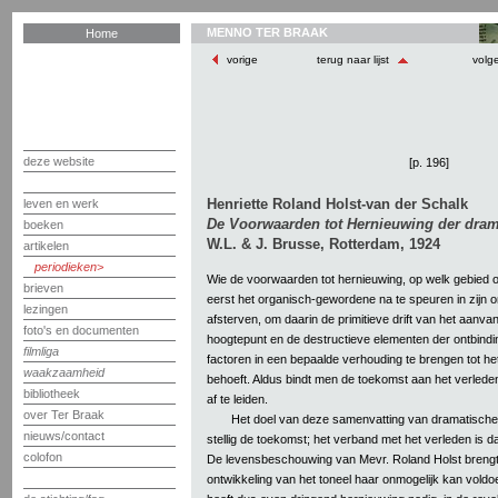
MENNO TER BRAAK
Home
vorige
terug naar lijst
volg
deze website
[p. 196]
Henriette Roland Holst-van der Schalk
leven en werk
De Voorwaarden tot Hernieuwing der dram
boeken
W.L. & J. Brusse, Rotterdam, 1924
artikelen
periodieken
Wie de voorwaarden tot hernieuwing, op welk gebied ook
brieven
eerst het organisch-gewordene na te speuren in zijn 
lezingen
afsterven, om daarin de primitieve drift van het aanva
foto's en documenten
hoogtepunt en de destructieve elementen der ontbindin
filmliga
factoren in een bepaalde verhouding te brengen tot het
waakzaamheid
behoeft. Aldus bindt men de toekomst aan het verleden
bibliotheek
af te leiden.
over Ter Braak
Het doel van deze samenvatting van dramatische
nieuws/contact
stellig de toekomst; het verband met het verleden is da
colofon
De levensbeschouwing van Mevr. Roland Holst brengt
ontwikkeling van het toneel haar onmogelijk kan vold