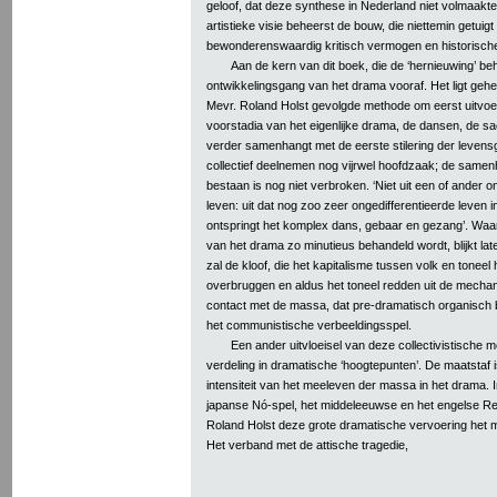
geloof, dat deze synthese in Nederland niet volmaakte
artistieke visie beheerst de bouw, die niettemin getuig
bewonderenswaardig kritisch vermogen en historische
Aan de kern van dit boek, die de ‘hernieuwing’ be
ontwikkelingsgang van het drama vooraf. Het ligt gehee
Mevr. Roland Holst gevolgde methode om eerst uitvoerig
voorstadia van het eigenlijke drama, de dansen, de sac
verder samenhangt met de eerste stilering der levens
collectief deelnemen nog vijrwel hoofdzaak; de samen
bestaan is nog niet verbroken. ‘Niet uit een of ander 
leven: uit dat nog zoo zeer ongedifferentieerde leven 
ontspringt het komplex dans, gebaar en gezang’. Wa
van het drama zo minutieus behandeld wordt, blijkt la
zal de kloof, die het kapitalisme tussen volk en toneel
overbruggen en aldus het toneel redden uit de mechanis
contact met de massa, dat pre-dramatisch organisch b
het communistische verbeeldingsspel.
Een ander uitvloeisel van deze collectivistische 
verdeling in dramatische ‘hoogtepunten’. De maatstaf is
intensiteit van het meeleven der massa in het drama. I
japanse Nó-spel, het middeleeuwse en het engelse R
Roland Holst deze grote dramatische vervoering het m
Het verband met de attische tragedie,