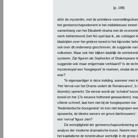
[p. 198]
dóór de mysteriën, met de primitieve voorstellingsdran
het gemeenschapselement in het middeleeuws toneel
samenhang van het Elisabeth-drama met de economis
sterk beklemtoond (het Nó-spel laat ik, als volslagen le
bladzijden over het griekse toneel in het bijzonder beh
ooit over dit onderwerp geschreven; de suggestie van e
volkomen. Maar ook hier blijken dadelijk de onmisken
systeem. Zijn figuren als Sophocles of Shakespeare do
suggestie ook maar enigermate verklaard? Is de technis
mysteriespel een ‘hoogtepunt’ te noemen, omdat de m
was?
Te eigenaardiger is deze indeling, wanneer men i
‘Het Verval van het Drama sedert de Renaissance’, b.v
étonnés) opmerkt. De eerste wordt als ‘schakel’ tus
toneel en het 17e eeuwse hoftoneel gewaardeerd, maar 
côterie schreef, laat hem niet bij de hoogtepunten toe
‘Nederlandsche bourgeoisie’ en kon niet begrepen wo
sjouwerlui, de bleeke wevers en grove bierbrouwers’.
een ‘verval’ figuur zien?
De eenzijdigheid der gemeenschapsoriëntering wo
analyse der moderne dramatische kunst. Neemt men v
het kapitalisme de toneelcultuur werkelijk in de greep de