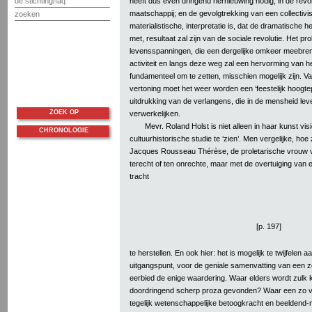
heeft dus even dringend hernieuwing nodig, in de revolu
de stichting/faq
maatschappij; en de gevolgtrekking van een collectivis
zoeken
materialistische, interpretatie is, dat de dramatische
met, resultaat zal zijn van de sociale revolutie. Het prol
levensspanningen, die een dergelijke omkeer meebren
activiteit en langs deze weg zal een hervorming van he
fundamenteel om te zetten, misschien mogelijk zijn. 
vertoning moet het weer worden een ‘feestelijk hoogt
uitdrukking van de verlangens, die in de mensheid lev
ZOEK OP
verwerkelijken.
Mevr. Roland Holst is niet alleen in haar kunst vis
CHRONOLOGIE
cultuurhistorische studie te ‘zien’. Men vergelijke, hoe
Jacques Rousseau Thérèse, de proletarische vrouw va
terecht of ten onrechte, maar met de overtuiging van e
tracht
[p. 197]
te herstellen. En ook hier: het is mogelijk te twijfelen a
uitgangspunt, voor de geniale samenvatting van een zo
eerbied de enige waardering. Waar elders wordt zulk k
doordringend scherp proza gevonden? Waar een zo vol
tegelijk wetenschappelijke betoogkracht en beeldend-