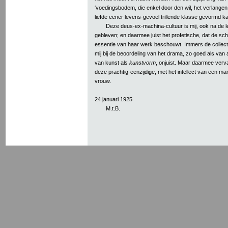
‘voedingsbodem, die enkel door den wil, het verlangen
liefde eener levens-gevoel trillende klasse gevormd k
Deze deus-ex-machina-cultuur is mij, ook na de l
gebleven; en daarmee juist het profetische, dat de schri
essentie van haar werk beschouwt. Immers de collecti
mij bij de beoordeling van het drama, zo goed als van
van kunst als
kunstvorm
, onjuist. Maar daarmee verv
deze prachtig-eenzijdige, met het intellect van een ma
vrouw.
24 januari 1925
M.t.B.