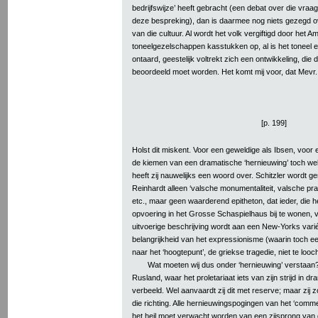
bedrijfswijze’ heeft gebracht (een debat over die vraag
deze bespreking), dan is daarmee nog niets gezegd 
van die cultuur. Al wordt het volk vergiftigd door het 
toneelgezelschappen kasstukken op, al is het toneel 
ontaard, geestelijk voltrekt zich een ontwikkeling, die
beoordeeld moet worden. Het komt mij voor, dat Mevr
[p. 199]
Holst dit miskent. Voor een geweldige als Ibsen, voor e
de kiemen van een dramatische ‘hernieuwing’ toch wel z
heeft zij nauwelijks een woord over. Schitzler wordt ge
Reinhardt alleen ‘valsche monumentaliteit, valsche pr
etc., maar geen waarderend epitheton, dat ieder, die 
opvoering in het Grosse Schaspielhaus bij te wonen,
uitvoerige beschrijving wordt aan een New-Yorks varié
belangrijkheid van het expressionisme (waarin toch e
naar het ‘hoogtepunt’, de griekse tragedie, niet te looche
Wat moeten wij dus onder ‘hernieuwing’ verstaan?
Rusland, waar het proletariaat iets van zijn strijd in d
verbeeld. Wel aanvaardt zij dit met reserve; maar zij 
die richting. Alle hernieuwingspogingen van het ‘commer
het heil moet verwacht worden van een zijsprong van 