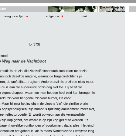
AAK
terug naar lijst
volgende
print
[p. 373]
oneel
 Weg naar de Nachtboot
edie is de zin, die zichzelf binnenstebuiten keert tot onzin;
an toch dezelfde materie, waaruit de tragediedichter zijn
t; de stof blijft.... tragisch. Andere onzin is onzin en niets meer.
nu is aan die superieure onzin nog niet toe. Hij bezit die
e eigenschappen waarmee men het een heel eind kan brengen in
reld: zin voor het geval, zin voor humor, zin voor
 Maar hij mist het inzicht in de diepste ‘zin’, die zinrijke onzin
is onpsychologisch, zijn humor is fijnzinnig amusement, meer niet,
s een effectprocédé. Er wordt op weg naar die vermaledijde
 zijn kop gezet, dat waard is op zijn kop gezet te worden. Er
dagen huwelijken ontbonden of voorkomen, dat is alles. Het eind
menteel en het geheel is, als 's mans
Romantische Leeftijd
te lang