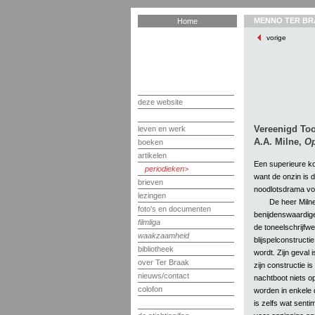
MENNO TER BR
Home
vorige
deze website
Vereenigd To
leven en werk
A.A. Milne,
Op
boeken
artikelen
Een superieure kom
periodieken
want de onzin is d
brieven
noodlotsdrama vorm
lezingen
De heer Milne 
foto's en documenten
benijdenswaardig
filmliga
de toneelschrijfwe
waakzaamheid
blijspelconstructie.
bibliotheek
wordt. Zijn geval 
over Ter Braak
zijn constructie i
nieuws/contact
nachtboot niets op
colofon
worden in enkele 
is zelfs wat senti