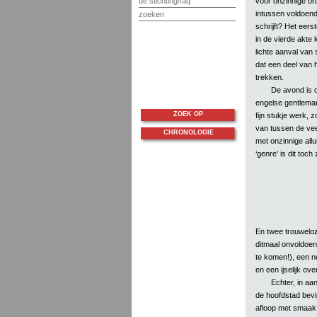
voor onzinnige onz
de stichting/faq
intussen voldoende
zoeken
schrijft? Het eer
in de vierde akte
lichte aanval van 
dat een deel van h
trekken.
De avond is d
engelse gentleman
ZOEK OP
fijn stukje werk,
van tussen de veer
CHRONOLOGIE
met onzinnige all
‘genre’ is dit toch 
En twee trouwelo
ditmaal onvoldoend
te komen!), een 
en een ijselijk ov
Echter, in aa
de hoofdstad bevi
afloop met smaak 