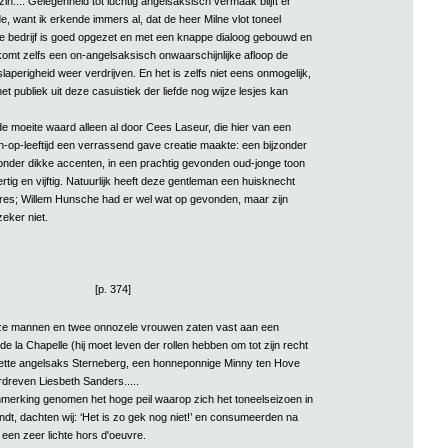
in.... Gelegenheid tot luchtig angelsaksisch vermaak blijft er
, want ik erkende immers al, dat de heer Milne vlot toneel
ste bedrijf is goed opgezet en met een knappe dialoog gebouwd en
 komt zelfs een on-angelsaksisch onwaarschijnlijke afloop de
slaperigheid weer verdrijven. En het is zelfs niet eens onmogelijk,
et publiek uit deze casuistiek der liefde nog wijze lesjes kan
e moeite waard alleen al door Cees Laseur, die hier van een
-op-leeftijd een verrassend gave creatie maakte: een bijzonder
 zonder dikke accenten, in een prachtig gevonden oud-jonge toon
tig en vijftig. Natuurlijk heeft deze gentleman een huisknecht
ures; Willem Hunsche had er wel wat op gevonden, maar zijn
zeker niet.
[p. 374]
ze mannen en twee onnozele vrouwen zaten vast aan een
e la Chapelle (hij moet leven der rollen hebben om tot zijn recht
nette angelsaks Sterneberg, een honneponnige Minny ten Hove
erdreven Liesbeth Sanders.....
nmerking genomen het hoge peil waarop zich het toneelseizoen in
ndt, dachten wij: ‘Het is zo gek nog niet!’ en consumeerden na
een zeer lichte hors d'oeuvre.