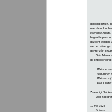
geroerd blijven. 
over de onloochen
keerende Kudde
.
begaafde persoonl
gezocht worden, a
werden uiteengeze
dichter zèlf, onaa
Ook Adama va
de ontgoocheling 
Wat is er d
Aan mijnen 
Wat rest mij
Dan 't liedj
Zo eindigt
Het kee
Voor nog gro
10 mei 1924
Scissor