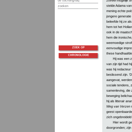
zoveel mogelijk 
de stichting/faq
stelde Adama van 
zoeken
mening echte poëz
jongere generatie 
beleefde hij ze als
hem tot het Hollan
ook in de maatschap
hem die ironische,
weemoedige strofe
ZOEK OP
eenvoudige impre
these handhaafde
CHRONOLOGIE
Hij was een 
van zijn tijd had 
was hij redacteur
beslissend zijn. ‘
aangevat, werden 
sociale tendens, 
samenleving, die 
beweging belichaa
hij als litterair 
Weg van Verzen
n
geest openbaarde 
zich ongebreideld
Hier wordt g
doorgronden; zijn 