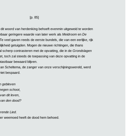
[p. 85]
In dit woord van herdenking behoeft evenmin uitgeweid te worden
baar geringere waarde van later werk als
Meidroom
en
De
 Te veel gaven reeds de eerste bundels, die van een eerlijke, rijk
ijkheid getuigden. Mogen de nieuwe richtingen, die thans
l scherp contrasteren met de opvatting, die in de
Grondslagen
t, toch zal steeds de toepassing van deze opvatting in de
ntastbaar bewaard blijven.
n Scheltema, de zanger van onze verschijningswereld, werd
niet bespaard.
an gebleven
leegen schoot
,
 van dit leven
,
e van den dood?
rende Lied
.
ter weemoed heeft de dood hem behoed.