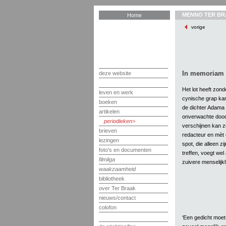
MENNO TER BR
Home
vorige
In memoriam 
deze website
Het lot heeft zond
leven en werk
cynische grap kan
boeken
de dichter Adama v
artikelen
onverwachte dood;
periodieken
verschijnen kan z
brieven
redacteur en mèt
lezingen
spot, die alleen zi
foto's en documenten
treffen, voegt wel
filmliga
zuivere menselijkhe
waakzaamheid
bibliotheek
over Ter Braak
nieuws/contact
colofon
‘Een gedicht moet