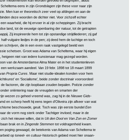
onzer medemensen kan worden gevoeld en begrepen’, aldus
Scheltema eens in zijn
Grondslagen
zijn these voor naar zijn
ie. Men kan er theoretisch zeer veel op afdingen en aan de
binden deze woorden de dichter niet. Voor zichzelf echter
 een waarheid, die hij ervoer in al zijn scheppingen. Zij bracht
dse land, tot de eeuwige openbaring der natuur, tot de getrapten
pij. Zij inspireerde hem tot zijn opstandige strijdliederen; zij gaf
 half-vulgaire liedjes in de pen; zij deed hem de luchtige en toch
n schrijven, die in een even raak vastgelegd beeld een
ssie schetsen. Groot was Adama van Scheltema, waar hij eigen
, hetgeen niet van iedere kunstenaar mag gezegd worden.
zoon van de Amsterdamse Alma Mater en in het studentenleven
hij een werkzaam aandeel. Van 19 febr. 1898 tot 18 maart 1899
 van
Propria Cures
. Maar niet studie-idealen konden voor hem
Dichtkunst’ en ‘Socialisme’, beide zonder doctrinair vooroordeel
de factoren, die zijn loopbaan zouden bepalen. Poëzie zonder
zonder oriëntering naar de vreugden en smarten der
zijn wezen zo geheel vreemd was, zag hij in de
Nieuwe Gids
-
md en scherp heeft hij eens tegen d'Oliveira zijn afkeer van wat
anarchisme beschouwde, geuit. Toch was zijn eerste bundel
Een
aar de vorm nog sterk onder Tachtiger invloed; maar in de
zich het nieuwe willen, dat in
Uit den Dool
en
Van Zon en Zomer
 baan brak en in
Zingende Stemmen
tot voldragenheid kwam.
een poging gewaagd, de betekenis van Adama van Scheltema te
arbeid op toneel- en cultuur-historisch gebied moet hier onaan-