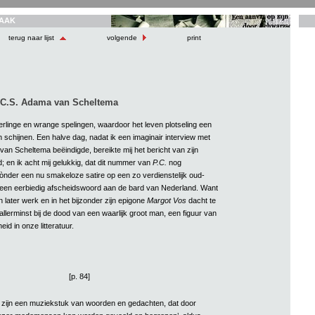
AAK
terug naar lijst
volgende
print
C.S. Adama van Scheltema
erlinge en wrange spelingen, waardoor het leven plotseling een
 schijnen. Een halve dag, nadat ik een imaginair interview met
an Scheltema beëindigde, bereikte mij het bericht van zijn
 en ik acht mij gelukkig, dat dit nummer van
P.C.
nog
ònder een nu smakeloze satire op een zo verdienstelijk oud-
 een eerbiedig afscheidswoord aan de bard van Nederland. Want
jn later werk en in het bijzonder zijn epigone
Margot Vos
dacht te
 allerminst bij de dood van een waarlijk groot man, een figuur van
id in onze litteratuur.
[p. 84]
 zijn een muziekstuk van woorden en gedachten, dat door