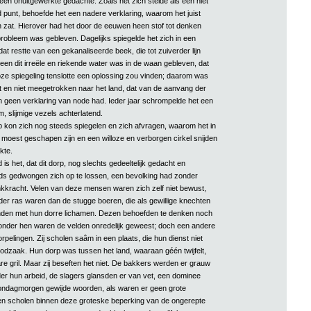
een onuitgewerkte gedachte. Zoals het zich stelde als een niet
 punt, behoefde het een nadere verklaring, waarom het juist
zat. Hierover had het door de eeuwen heen stof tot denken
robleem was gebleven. Dagelijks spiegelde het zich in een
dat restte van een gekanaliseerde beek, die tot zuiverder lijn
een dit irreële en riekende water was in de waan gebleven, dat
loze spiegeling tenslotte een oplossing zou vinden; daarom was
 en niet meegetrokken naar het land, dat van de aanvang der
 geen verklaring van node had. Ieder jaar schrompelde het een
, slijmige vezels achterlatend.
 kon zich nog steeds spiegelen en zich afvragen, waarom het in
moest geschapen zijn en een willoze en verborgen cirkel snijden
kte.
s het, dat dit dorp, nog slechts gedeeltelijk gedacht en
ds gedwongen zich op te lossen, een bevolking had zonder
kracht. Velen van deze mensen waren zich zelf niet bewust,
nder ras waren dan de stugge boeren, die als gewillige knechten
enden met hun dorre lichamen. Dezen behoefden te denken noch
onder hen waren de velden onredelijk geweest; doch een andere
pelingen. Zij scholen saâm in een plaats, die hun dienst niet
odzaak. Hun dorp was tussen het land, waaraan géén twijfelt,
e gril. Maar zij beseften het niet. De bakkers werden er grauw
r hun arbeid, de slagers glansden er van vet, een dominee
ondagmorgen gewijde woorden, als waren er geen grote
en scholen binnen deze groteske beperking van de ongerepte