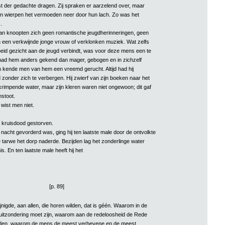
t der gedachte dragen. Zij spraken er aarzelend over, maar
n wierpen het vermoeden neer door hun lach. Zo was het
.
aan knoopten zich geen romantische jeugdherinneringen, geen
n een verkwijnde jonge vrouw of verklonken muziek. Wat zelfs
id gezicht aan de jeugd verbindt, was voor deze mens een te
had hem anders gekend dan mager, gebogen en in zichzelf
 kende men van hem een vreemd gerucht. Altijd had hij
 zonder zich te verbergen. Hij zwierf van zijn boeken naar het
krimpende water, maar zijn kleren waren niet ongewoon; dit gaf
stoot.
n wist men niet.
 kruisdood gestorven.
nacht gevorderd was, ging hij ten laatste male door de ontvolkte
e tarwe het dorp naderde. Bezijden lag het zonderlinge water
s. En ten laatste male heeft hij het
[p. 89]
nigde, aan allen, die horen wilden, dat is géén. Waarom in de
itzondering moet zijn, waarom aan de redeloosheid de Rede
den, waarom de mens de meest verhevene en de meest