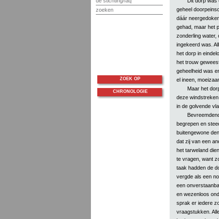
Dit dorp was 
de stichting/faq
geheel doorpeinsd
zoeken
dáár neergedoken 
gehad, maar het p
zonderling water, 
ingekeerd was. All
het dorp in einde
het trouw geweest
geheelheid was en
ZOEK OP
el ineen, moeizaam
Maar het dorp
CHRONOLOGIE
deze windstreken 
in de golvende vla
Bevreemdend i
begrepen en stee
buitengewone denk
dat zij van een a
het tarweland di
te vragen, want z
taak hadden de dor
vergde als een no
een onverstaanbar
en wezenloos onde
sprak er iedere z
vraagstukken. All