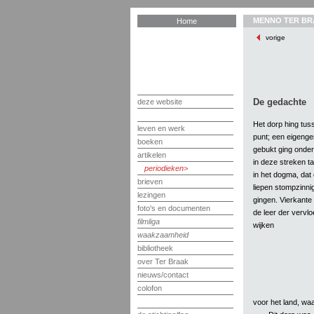
MENNO TER BR
Home
vorige
De gedachte
deze website
Het dorp hing tu
leven en werk
punt; een eigenger
boeken
gebukt ging onder
artikelen
in deze streken ta
periodieken
in het dogma, dat 
brieven
liepen stompzinni
lezingen
gingen. Vierkante
foto's en documenten
de leer der vervlo
filmliga
wijken
waakzaamheid
bibliotheek
over Ter Braak
nieuws/contact
colofon
voor het land, wa