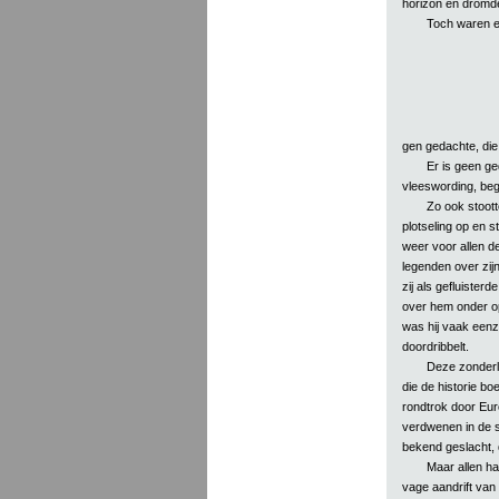
horizon en dromden
Toch waren er
gen gedachte, die
Er is geen ge
vleeswording, beg
Zo ook stoott
plotseling op en s
weer voor allen 
legenden over zij
zij als gefluiste
over hem onder o
was hij vaak eenz
doordribbelt.
Deze zonderl
die de historie bo
rondtrok door Eur
verdwenen in de s
bekend geslacht, 
Maar allen ha
vage aandrift van