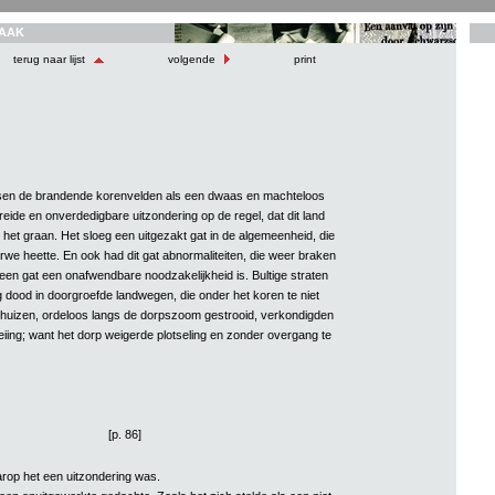
AAK
terug naar lijst
volgende
print
ssen de brandende korenvelden als een dwaas en machteloos
eide en onverdedigbare uitzondering op de regel, dat dit land
 het graan. Het sloeg een uitgezakt gat in de algemeenheid, die
rwe heette. En ook had dit gat abnormaliteiten, die weer braken
een gat een onafwendbare noodzakelijkheid is. Bultige straten
g dood in doorgroefde landwegen, die onder het koren te niet
 huizen, ordeloos langs de dorpszoom gestrooid, verkondigden
eiing; want het dorp weigerde plotseling en zonder overgang te
[p. 86]
arop het een uitzondering was.