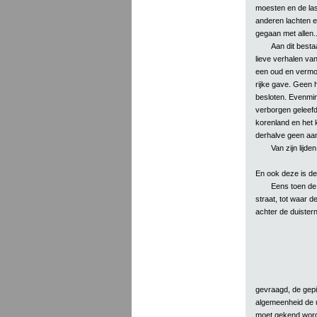
moesten en de las
anderen lachten e
gegaan met allen..
Aan dit best
lieve verhalen va
een oud en vermoe
rijke gave. Geen 
besloten. Evenmin
verborgen geleefd
korenland en het 
derhalve geen aan
Van zijn lijde
En ook deze is de
Eens toen de 
straat, tot waar d
achter de duisterni
gevraagd, de gepij
algemeenheid de u
moet gekend wor