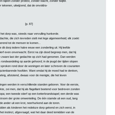
 bijeen zonder protest, zonder klacht, zonder twijfel.
 tekenen, uitwijzend, dat de onvoldra-
[p. 87]
 het dorp was, steeds naar vervulling hunkerde.
dachte, die zich tevreden stelt met lege algemeenheid; elk zoekt
erend tot de mensen te komen...
e dit dorp iedere halve eeuw een zonderling uit. Hij leefde
tierf even onverwacht. Eerst na zijn dood begreep men, dat hij
de zware last der gedachte op zich had genomen. Dan werden
n rondwandeling op aarde gehoord; in de jeugd der tijden slopen
rde sproken rond door de woningen en later schreven de couranten
pzienbarende hoofden. Want omdat hij de moed had te denken,
elvig, afstotend, dwaas voor de menigte, die het leven
ingen werden in verschillende standen geboren. Voor de eerste,
ekte, zei men, dat hij als flagellant boetend voor bedreven zonden
opa; een tweede stierf op een ketterbrandstapel; een derde was
troom der grote omwenteling. De één stamde uit een oud, lang
de ander uit een krot, neerhurkend aan de toren.
dden als kinderen het redeloze dorp gekend en zich eerst, in
 het instinct, afgevraagd, wat het daar deed temidden van de