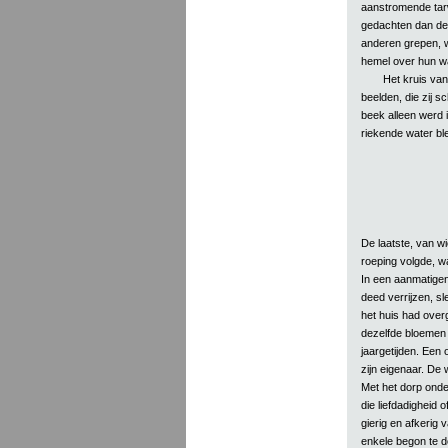
aanstromende tarw
gedachten dan de 
anderen grepen, wa
hemel over hun wa
Het kruis van
beelden, die zij s
beek alleen werd 
riekende water bl
De laatste, van wi
roeping volgde, w
In een aanmatigen
deed verrijzen, sle
het huis had over
dezelfde bloemen 
jaargetijden. Een
zijn eigenaar. De 
Met het dorp onde
die liefdadigheid
gierig en afkerig
enkele begon te do