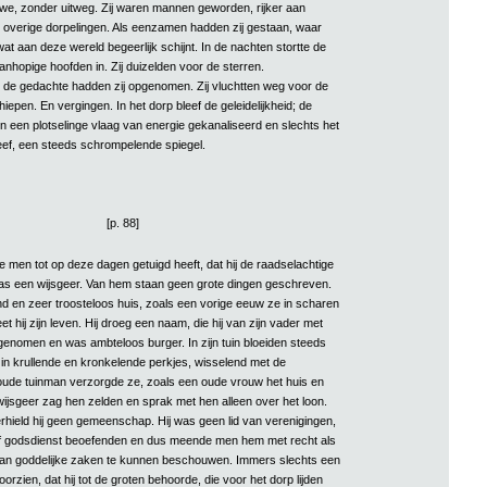
e, zonder uitweg. Zij waren mannen geworden, rijker aan
overige dorpelingen. Als eenzamen hadden zij gestaan, waar
t aan deze wereld begeerlijk schijnt. In de nachten stortte de
nhopige hoofden in. Zij duizelden voor de sterren.
 de gedachte hadden zij opgenomen. Zij vluchtten weg voor de
chiepen. En vergingen. In het dorp bleef de geleidelijkheid; de
in een plotselinge vlaag van energie gekanaliseerd en slechts het
eef, een steeds schrompelende spiegel.
[p. 88]
e men tot op deze dagen getuigd heeft, dat hij de raadselachtige
as een wijsgeer. Van hem staan geen grote dingen geschreven.
d en zeer troosteloos huis, zoals een vorige eeuw ze in scharen
et hij zijn leven. Hij droeg een naam, die hij van zijn vader met
genomen en was ambteloos burger. In zijn tuin bloeiden steeds
in krullende en kronkelende perkjes, wisselend met de
 oude tuinman verzorgde ze, zoals een oude vrouw het huis en
wijsgeer zag hen zelden en sprak met hen alleen over het loon.
rhield hij geen gemeenschap. Hij was geen lid van verenigingen,
 of godsdienst beoefenden en dus meende men hem met recht als
 van goddelijke zaken te kunnen beschouwen. Immers slechts een
orzien, dat hij tot de groten behoorde, die voor het dorp lijden