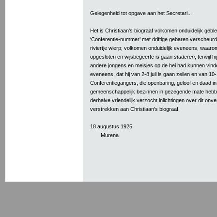
Gelegenheid tot opgave aan het Secretari...
Het is Christiaan's biograaf volkomen onduidelijk gebl
‘Conferentie-nummer’ met driftige gebaren verscheurd
riviertje wierp; volkomen onduidelijk eveneens, waaro
opgesloten en wijsbegeerte is gaan
studeren
, terwijl 
andere jongens en meisjes op de hei had kunnen vind
eveneens, dat hij van 2-8 juli is gaan zeilen en van 10-
Conferentiegangers, die openbaring, geloof en daad in
gemeenschappelijk bezinnen in gezegende mate heb
derhalve vriendelijk verzocht inlichtingen over dit onv
verstrekken aan Christiaan's biograaf.
18 augustus 1925
Murena