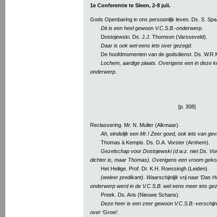
1e Conferentie te Sleen, 2-8 juli.
Gods Openbaring in ons persoonlijk leven. Ds. S. Sp
Dit is een heel gewoon V.C.S.B.-onderwerp
.
Dostojewski. Ds. J.J. Thomson (Varsseveld).
Daar is ook wel eens iets over gezegd
.
De hoofdmomenten van de godsdienst. Ds. W.R.M
Lochem, aardige plaats. Overigens een in deze 
onderwerp
.
[p. 308]
Reclassering. Mr. N. Muller (Alkmaar).
Ah, eindelijk een Mr.! Zeer goed, ook iets van g
Thomas à Kempis. Ds. D.A. Vorster (Arnhem).
Gezelschap voor Dostojewski (d.w.z. niet Ds. Vor
dichter is, maar Thomas). Overigens een vroom gek
Het Heilige. Prof. Dr. K.H. Roessingh (Leiden).
(weleer predikant). Waarschijnlijk vrij naar ‘Das He
onderwerp werd in de V.C.S.B. wel eens meer iets ge
Preek. Ds. Aris (Nieuwe Schans).
Deze heer is een zeer gewoon V.C.S.B.-verschijn
over ‘Groei’
.