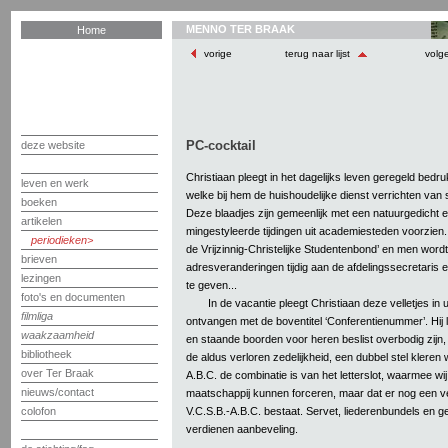
MENNO TER BRAAK
Home
vorige
terug naar lijst
volg
PC-cocktail
deze website
Christiaan pleegt in het dagelijks leven geregeld bedru
leven en werk
welke bij hem de huishoudelijke dienst verrichten va
boeken
Deze blaadjes zijn gemeenlijk met een natuurgedicht en
artikelen
mingestyleerde tijdingen uit academiesteden voorzien. Zi
periodieken
de Vrijzinnig-Christelijke Studentenbond’ en men wordt
brieven
adresveranderingen tijdig aan de afdelingssecretaris e
lezingen
te geven...
foto's en documenten
In de vacantie pleegt Christiaan deze velletjes in 
filmliga
ontvangen met de boventitel ‘Conferentienummer’. Hij l
waakzaamheid
en staande boorden voor heren beslist overbodig zijn,
bibliotheek
de aldus verloren zedelijkheid, een dubbel stel kleren
over Ter Braak
A.B.C. de combinatie is van het letterslot, waarmee w
nieuws/contact
maatschappij kunnen forceren, maar dat er nog een ve
V.C.S.B.-A.B.C. bestaat. Servet, liederenbundels en 
colofon
verdienen aanbeveling.