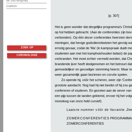
de stichting/faq
zoeken
[p. 307]
Het is geen wonder dat dergelijke programma's Christ
op hol hebben gebracht. (Aan de conferenties zijn bo
verbonden). Op één dezer conferenties heersten derma
meningen, dat hevige godsdiensttwisten het gevolg wa
ZOEK OP
ernstig gevaar, zodat de ‘Ma’ (in kampspraak duidt me
studenten aan met het kamphuishouden belast) de pap 
CHRONOLOGIE
verbranden. Het moet echter vermeld worden, dat Chr
brandende ijver heeft deelgenomen en het betreurt da
gemoedelijker en gevoeliger stemming heerst. Maar toch
weer gezamenlijk gaan bezinnen en corvée spelen.
Zo opende hij, vóór het scheren, weer zijn ‘Conf
grootste aandacht. Nog had hij niet beslist of hij zou g
confereren of studeren. En gezeten aan de oever van e
een pijp tussen de tanden geklemd, ervoer hij het volg
monoloog van onze held cursief):
Laatste nummer vóór de Vacantie
.
Zee
ZOMERCONFERENTIES
PROGRAMMA
ZOMERCONFERENTIES