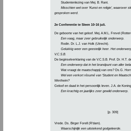
Studentenlezing van Mej. B. Rant.
Misschien wel over ‘Kunst en religie’, waarover s
gesproken werd
.
2e Conferentie te Sleen 10-16 juli.
De geboorte van het geloof. Mej. A.M.L. Frevel (Rotte
Een vaag, maar zeer gebruikelijk onderwerp
.
Rodin. Dr. L.J. van Holk (Utrecht).
Gelukkig weer een geestelijk heer. Het onderwerp 
V.C.S.B.
De beginselverklaring van de V.C.S.B. Prof. Dr. H.T. d
Een onderwerp dat in het brandpunt van aller belang
Wat vraagt de maatschappij van ons? Ds.G. Horr
Wel een verkort résumé van ‘Student en Maatschap
Wertheim?
Geloof en daad in het persoonlijk leven. J.A. de Koning
Een krachtig en jaarlijks zeer gewild onderwerp
.
[p. 309]
Vrede. Ds. Birger Forell (R'dam).
Waarschijnlijk een uitstekend godgeleerde
.