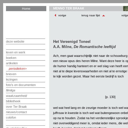
MENNO TER BRAAK
Home
vorige
terug naar lijst
volg
Het Vereenigd Toneel
deze website
A.A. Milne,
De Romantische leeftijd
leven en werk
Ach, men gaat waarschijnlijk niet naar de schouwbur
boeken
een nieuw opus des heren Milne. Want deze heer is o
artikelen
de humor handig hanteert en er wel slag van heeft een
periodieken
niet al te diepe levenswaarheden en niet al te ernstig
brieven
te kijk worden gezet. Maar het eerste bedrijf is toch
lezingen
foto's en documenten
filmliga
waakzaamheid
[p. 130]
bibliotheek
over Ter Braak
wel wat heel lang en de zeurige moeder is toch wel wa
nieuws/contact
juffrouw in kwestie is toch wel wat buitengewoon onbe
colofon
op na te houden. Zodat na het verdienstelijke sprookje
niet overweldigend meer is, omdat ieder mens, die we