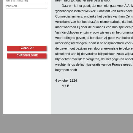
heeft, begrijpt, dat het heel best afloopt.
de stichting/faq
Daarom is het goed, dat men niet gaat voor A.A. 
zoeken
‘gebenedijde lachverwekker’ Constant van Kerckhove
Comoedia; immers, ondanks het verlies van hun Centraa
vertolkers van het beschaafde niemendalletje, dat hele
maar waaraan zij door de nuances van hun spel een p
Van Kerckhoven en zijn vrouw wisten van het romanti
voorstelling te geven, al bereikten zij geen van beid
uitbeeldingsvermogen. Kaart is te onsympathiek voor
ZOEK OP
de gave moet bezitten een doorsnee-meisje te bekore
uitstekend aan bij de vereiste blijspelsfeer, zoals wij 
CHRONOLOGIE
blijft echter moeilijk te vergeten, dat het gegeven onbel
wachten is op de luchtige gratie van de Franse geest,
begrepen heeft.
4 oktober 1924
M.t.B.