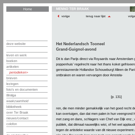
MENNO TER BRAAK
Home
vorige
terug naar lijst
volg
Het Nederlandsch Tooneel
deze website
Grand-Guignol-avond
leven en werk
Dit is dan Parijs direct via Royaards naar Amsterdam 
boeken
poppenhuis’ regelrecht naar het thans koket gefriseerd
artikelen
gerestaureerde Hollandse Schouwburg! Alleen de Pari
periodieken
ontbraken en waren vervangen door Amstela-
brieven
lezingen
foto's en documenten
filmliga
[p. 131]
waakzaamheid
bibliotheek
ren, die men minder gemakkelijk van het goed recht 
over Ter Braak
kan overtuigen, dan dat men palen in hun veengrond h
nieuws/contact
met zang en dans, schlagers van Chef van Dijk enz.; da
colofon
publiek, dat ditmaal nauwelijks wist, of het wel appla
tegen de artistieke waarde van dit nieuwe experiment z