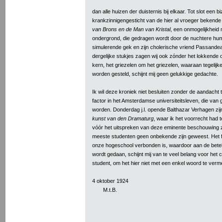
dan alle huizen der duisternis bij elkaar. Tot slot een b
krankzinnigengesticht van de hier al vroeger bekend
van Brons en de Man van Kristal
, een onmogelijkheid
ondergrond, die gedragen wordt door de nuchtere hum
simulerende gek en zijn cholerische vriend Passande
dergelijke stukjes zagen wij ook zónder het lokkende o
kern, het griezelen om het griezelen, waaraan tegelijke
worden gesteld, schijnt mij geen gelukkige gedachte.
Ik wil deze kroniek niet besluiten zonder de aandacht
factor in het Amsterdamse universiteitsleven, die van g
worden. Donderdag j.l. opende Balthazar Verhagen zi
kunst van den Dramaturg
, waar ik het voorrecht had 
vóór het uitspreken van deze eminente beschouwing 
meeste studenten geen onbekende zijn geweest. Het fe
onze hogeschool verbonden is, waardoor aan de betek
wordt gedaan, schijnt mij van te veel belang voor het 
student, om het hier niet met een enkel woord te verm
4 oktober 1924
M.t.B.