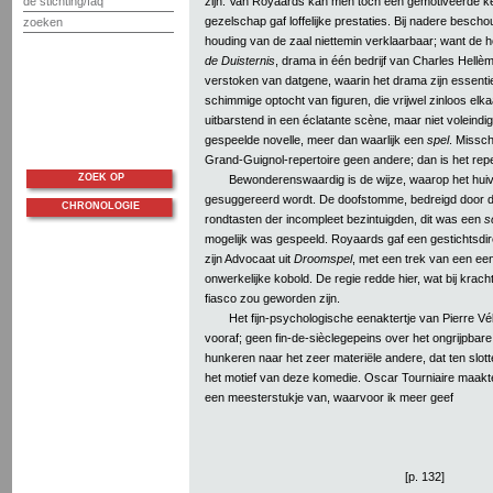
zijn. Van Royaards kan men toch een gemotiveerde k
de stichting/faq
gezelschap gaf loffelijke prestaties. Bij nadere besch
zoeken
houding van de zaal niettemin verklaarbaar; want de 
de Duisternis
, drama in één bedrijf van Charles Hellèm 
verstoken van datgene, waarin het drama zijn essentie
schimmige optocht van figuren, die vrijwel zinloos elk
uitbarstend in een éclatante scène, maar niet voleindi
gespeelde novelle, meer dan waarlijk een
spel
. Missch
Grand-Guignol-repertoire geen andere; dan is het rep
ZOEK OP
Bewonderenswaardig is de wijze, waarop het hu
gesuggereerd wordt. De doofstomme, bedreigd door d
CHRONOLOGIE
rondtasten der incompleet bezintuigden, dit was een
s
mogelijk was gespeeld. Royaards gaf een gestichtsdir
zijn Advocaat uit
Droomspel
, met een trek van een ee
onwerkelijke kobold. De regie redde hier, wat bij krach
fiasco zou geworden zijn.
Het fijn-psychologische eenaktertje van Pierre V
vooraf; geen fin-de-sièclegepeins over het ongrijpbare v
hunkeren naar het zeer materiële andere, dat ten slotte zo
het motief van deze komedie. Oscar Tourniaire maak
een meesterstukje van, waarvoor ik meer geef
[p. 132]