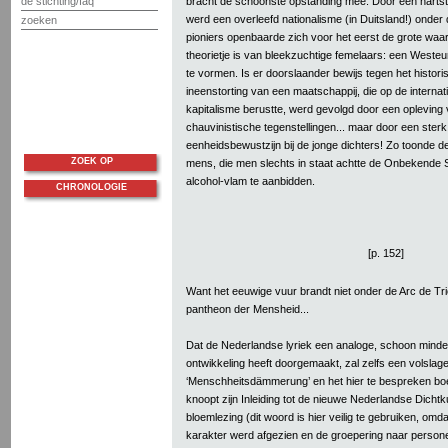
bracht de schoonste opstanding mee. Door een hartst
de stichting/faq
werd een overleefd nationalisme (in Duitsland!) onder
zoeken
pioniers openbaarde zich voor het eerst de grote waa
theorietje is van bleekzuchtige femelaars: een Westeu
te vormen. Is er doorslaander bewijs tegen het histor
ineenstorting van een maatschappij, die op de internat
kapitalisme berustte, werd gevolgd door een opleving
chauvinistische tegenstellingen... maar door een ster
eenheidsbewustzijn bij de jonge dichters! Zo toonde d
ZOEK OP
mens, die men slechts in staat achtte de Onbekende 
alcohol-vlam te aanbidden.
CHRONOLOGIE
[p. 152]
Want het eeuwige vuur brandt niet onder de Arc de Tr
pantheon der Mensheid...
Dat de Nederlandse lyriek een analoge, schoon mind
ontwikkeling heeft doorgemaakt, zal zelfs een volslagen
‘Menschheitsdämmerung’ en het hier te bespreken boek
knoopt zijn Inleiding tot de nieuwe Nederlandse Dichtk
bloemlezing (dit woord is hier veilig te gebruiken, omd
karakter werd afgezien en de groepering naar person