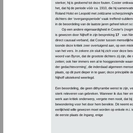
sterker, hij is
gedoemd
tot deze fouten. Coster ontkwam
het, dat hij de periode vóór ca. 1910, die hij samenvat
Roland Holst en Leopold met zeldzame scherpzinnighei
dichters der ‘overgangsperiode’ vaak treffend-subliem
in de beoordeling van de laatste jaren geheel tekort sc
Op een andere eigenaardigheid in Coster's (nogma
is gewezen door Nijhoff in zijn bespreking
17
van
Ni
direct causaal verband, dat Coster tussen menselijkhei
toonde deze kritiek zeer overtuigend aan, op een mis
van het vers. In zekere zin sluit hij zich voor deze b
woord van Byron, dat de grootste dichters zij zijn, die
zetten; ook hier immers een al te hooggestemde waar
der gedachtevorming’, die inderdaad algemeen menselijk
plaats, op dit punt dieper in te gaan; deze principiële 
Nijhoff uitstekend weerlegd.
Een beoordeling, die geen dithyrambe wenst te zijn, ve
sterk releveren van gebreken. Wanneer ik dus hier en
werk aan kritiek onderwerp, vergete men nooit, dat bij
bewondering voor het door hem bereikte. Dit neemt ec
eerlijkheid wille gewezen moet worden op enkele m.i. to
de eerste plaats de
Ingang
, enige