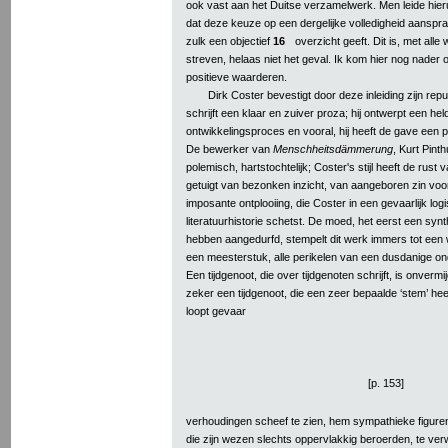
ook vast aan het Duitse verzamelwerk. Men leide hieru
dat deze keuze op een dergelijke volledigheid aanspr
zulk een objectief
16
overzicht geeft. Dit is, met alle
streven, helaas niet het geval. Ik kom hier nog nader o
positieve waarderen.
Dirk Coster bevestigt door deze inleiding zijn reput
schrijft een klaar en zuiver proza; hij ontwerpt een he
ontwikkelingsproces en vooral, hij heeft de gave een p
De bewerker van
Menschheitsdämmerung
, Kurt Pint
polemisch, hartstochtelijk; Coster's stijl heeft de rust
getuigt van bezonken inzicht, van aangeboren zin voor
imposante ontplooiing, die Coster in een gevaarlijk log
literatuurhistorie schetst. De moed, het eerst een syn
hebben aangedurfd, stempelt dit werk immers tot een 
een meesterstuk, alle perikelen van een dusdanige on
Een tijdgenoot, die over tijdgenoten schrijft, is onverm
zeker een tijdgenoot, die een zeer bepaalde ‘stem’ heeft i
loopt gevaar
[p. 153]
verhoudingen scheef te zien, hem sympathieke figuren
die zijn wezen slechts oppervlakkig beroerden, te verw