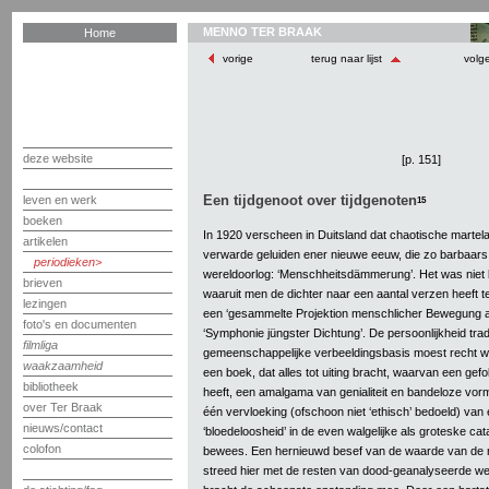
MENNO TER BRAAK
Home
vorige
terug naar lijst
volg
deze website
[p. 151]
Een tijdgenoot over tijdgenoten
leven en werk
15
boeken
In 1920 verscheen in Duitsland dat chaotische martel
artikelen
verwarde geluiden ener nieuwe eeuw, die zo barbaars 
periodieken
wereldoorlog: ‘Menschheitsdämmerung’. Het was niet b
brieven
waaruit men de dichter naar een aantal verzen heeft t
lezingen
een ‘gesammelte Projektion menschlicher Bewegung aus 
foto's en documenten
‘Symphonie jüngster Dichtung’. De persoonlijkheid tra
filmliga
gemeenschappelijke verbeeldingsbasis moest recht w
waakzaamheid
een boek, dat alles tot uiting bracht, waarvan een gefo
bibliotheek
heeft, een amalgama van genialiteit en bandeloze vor
over Ter Braak
één vervloeking (ofschoon niet ‘ethisch’ bedoeld) van 
nieuws/contact
‘bloedeloosheid’ in de even walgelijke als groteske c
colofon
bewees. Een hernieuwd besef van de waarde van de m
streed hier met de resten van dood-geanalyseerde we