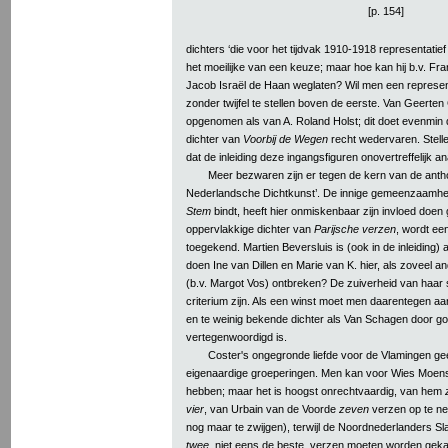
[p. 154]
dichters ‘die voor het tijdvak 1910-1918 representatief
het moeilijke van een keuze; maar hoe kan hij b.v. F
Jacob Israël de Haan weglaten? Wil men een representa
zonder twijfel te stellen boven de eerste. Van Geert
opgenomen als van A. Roland Holst; dit doet evenmin 
dichter van
Voorbij de Wegen
recht wedervaren. Stellen
dat de inleiding deze ingangsfiguren onovertreffelijk an
Meer bezwaren zijn er tegen de kern van de antho
Nederlandsche Dichtkunst’. De innige gemeenzaamhei
Stem
bindt, heeft hier onmiskenbaar zijn invloed doen
oppervlakkige dichter van
Parijsche verzen
, wordt ee
toegekend. Martien Beversluis is (ook in de inleiding
doen Ine van Dillen en Marie van K. hier, als zoveel 
(b.v. Margot Vos) ontbreken? De zuiverheid van haar 
criterium zijn. Als een winst moet men daarentegen aa
en te weinig bekende dichter als Van Schagen door g
vertegenwoordigd is.
Coster's ongegronde liefde voor de Vlamingen geef
eigenaardige groeperingen. Men kan voor Wies Moen
hebben; maar het is hoogst onrechtvaardig, van hem
vier
, van Urbain van de Voorde
zeven
verzen op te n
nog maar te zwijgen), terwijl de Noordnederlanders Sl
twee
, niet eens de beste, verzen moeten worden geka