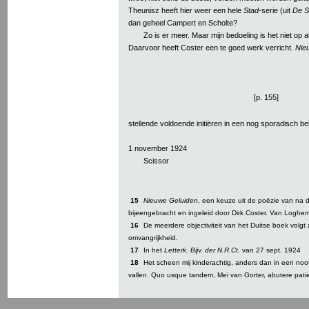
Theunisz heeft hier weer een hele
Stad
-serie (uit
De S
dan geheel Campert en Scholte?
Zo is er meer. Maar mijn bedoeling is het niet op a
Daarvoor heeft Coster een te goed werk verricht.
Nie
[p. 155]
stellende voldoende initiëren in een nog sporadisch be
1 november 1924
Scissor
15
Nieuwe Geluiden
, een keuze uit de poëzie van na 
bijeengebracht en ingeleid door Dirk Coster. Van Loghem
16
De meerdere objectiviteit van het Duitse boek volgt a
omvangrijkheid.
17
In het
Letterk. Bijv. der N.R.Ct.
van 27 sept. 1924
18
Het scheen mij kinderachtig, anders dan in een noot 
vallen. Quo usque tandem, Mei van Gorter, abutere patie