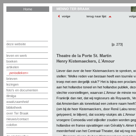
MENNO TER BRAAK
Home
vorige
terug naar lijst
volg
deze website
[p. 273]
Theatre de la Porte St. Martin
leven en werk
Henry Kistemaeckers,
L'Amour
boeken
artikelen
Liever dan over de heer Kistemaeckers te spreken, wi
periodieken
stellen: ‘Welke reden van bestaan heeft een tournée v
brieven
troep met een dergelijk stuk?’ Het is bijna een proclam
lezingen
aan het hollandse toneel en het hollandse publiek, de
foto's en documenten
slechte voorstellingen, waarvan
L'Amour
de minste nog
filmliga
Frankrijk dan niet, dat wij regisseurs als Royaards, 
waakzaamheid
dat Amsterdam als toneelstad een zekere naam heeft
bibliotheek
(om bij de heer Kistemaeckers, door René Lalou terech
over Ter Braak
getypeerd, te blijven), dat society-stukjes als
L'Amour
nieuws/contact
vroegere Comoedia veel stijlvoller zouden worden geg
colofon
hollandse en franse opvattingen van Géraldy's
Aimer
b
meerderheid van het Centraal-Theater, dat wij nog st