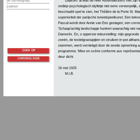
Daarom: al was de heer Kistemaeckers met zijn vl
de stichting/faq
ondiep-psychologisch idylletje niet eens verwerpelijk, a
zoeken
beschaafd spel te zien, het Théâtre de la Porte St. Mar
superioriteit der parijsche toneelspeelkunst. Een bekoo
Pascal wordt door Annie van Ees geslagen; een correc
‘Schaap’achtig landschapje hunkert waarachtig niet na
Damorès. En, o opperste teleurstelling: mijn gegronde
zeeën, de textielgrastapijten en struiken-in-pot altha
stammen, werd vernietigd door de wrede opmerking a
ZOEK OP
programma: ‘Mise en scène conforme aux représentati
deur dicht.
CHRONOLOGIE
16 mei 1925
M.t.B.