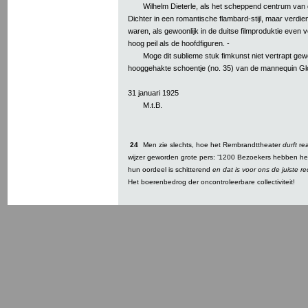
Wilhelm Dieterle, als het scheppend centrum van
Dichter in een romantische flambard-stijl, maar verdiens
waren, als gewoonlijk in de duitse filmproduktie even
hoog peil als de hoofdfiguren. -
Moge dit sublieme stuk fimkunst niet vertrapt gew
hooggehakte schoentje (no. 35) van de mannequin Glor
31 januari 1925
M.t.B.
24
Men zie slechts, hoe het Rembrandttheater
durft
rea
wijzer geworden grote pers: ‘1200 Bezoekers hebben he
hun oordeel is schitterend
en dat is voor ons de juiste r
Het boerenbedrog der oncontroleerbare collectiviteit!