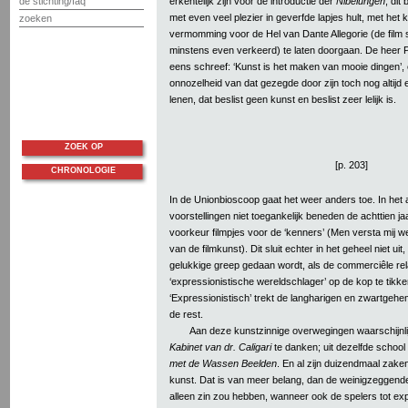
erkentelijk zijn voor de introductie der
Nibelungen
; dit
de stichting/faq
met even veel plezier in geverfde lapjes hult, met het 
zoeken
vermomming voor de Hel van Dante Allegorie (de film 
minstens even verkeerd) te laten doorgaan. De heer P
eens schreef: ‘Kunst is het maken van mooie dingen’,
onnozelheid van dat gezegde door zijn toch nog altijd
lenen, dat beslist geen kunst en beslist zeer lelijk is.
ZOEK OP
[p. 203]
CHRONOLOGIE
In de Unionbioscoop gaat het weer anders toe. In het 
voorstellingen niet toegankelijk beneden de achttien ja
voorkeur filmpjes voor de ‘kenners’ (Men versta mij wel
van de filmkunst). Dit sluit echter in het geheel niet ui
gelukkige greep gedaan wordt, als de commerciêle rela
‘expressionistische wereldschlager’ op de kop te tikke
‘Expressionistisch’ trekt de langharigen en zwartgehe
de rest.
Aan deze kunstzinnige overwegingen waarschijnli
Kabinet van dr. Caligari
te danken; uit dezelfde school
met de Wassen Beelden
. En al zijn duizendmaal zaken
kunst. Dat is van meer belang, dan de weinigzeggend
alleen zin zou hebben, wanneer ook de spelers tot ex