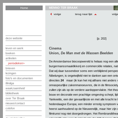
MENNO TER BRAAK
Home
vorige
terug naar lijst
volg
deze website
[p. 202]
Cinema
leven en werk
Union,
De Man met de Wassen Beelden
boeken
artikelen
De Amsterdamse biocoopwereld is helaas nog een alle
periodieken
burgermanssmaaklikkerij en commerciële relaties, nat
brieven
Dat wij daar tussendoor soms een verblijdend perspec
lezingen
Nibelungen
, is ongetwijfeld niet te danken aan een ont
foto's en documenten
directies
24
maar (ik kan het mij althans niet anders v
filmliga
onnaspeurlijke zakenmanoeuvres, die in de filmsociet
waakzaamheid
zullen zijn als op de verdere aardoppervlakte. Het the
bibliotheek
bouw en decoratie een prachtige omgeving schept, lijd
over Ter Braak
Yankeeitis, een der gevaarlijkste en met alle kracht te
nieuws/contact
hedendaagse Europa; een minder ernstig symptoom v
colofon
heerst aanhoudend op de Nieuwendijk, maar hier zijn 
film
kunst
nog niet doorgedrongen. Het Rembrandtthea