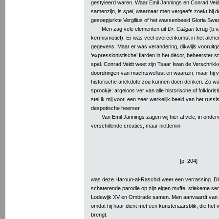
gestyleerd waren. Waar Emil Jannings en Conrad Veidt,
samenzijn, is
spel
, waarnaar men vergeefs zoekt bij d
gesoepjurkte Vergilius of het wassenbeeld Gloria Swa
Men zag vele elementen uit
Dr. Caligari
terug (b.v. 
kermismotief). Er was veel overeenkomst in het alche
gegevens. Maar er was verandering, dikwijls vooruitg
‘expressionistische’ flarden in het décor, beheerster st
spel. Conrad Veidt weet zijn Tsaar Iwan de Verschrikkel
doordringen van machtswellust en waanzin, maar hij ve
historische anekdote zou kunnen doen denken. Zo wa
sprookje: argeloos ver van alle historische of folkloris
stel ik mij voor, een zeer werkelijk beeld van het russi
despotische heerser.
Van Emil Jannings zagen wij hier al vele, in onde
verschillende creaties, maar niettemin
[p. 204]
was deze Haroun-al-Raschid weer een verrassing. Dit z
schaterende parodie op zijn eigen muffe, stiekeme sens
Lodewijk XV en Ombrade samen. Men aanvaardt van Ja
omdat hij haar dient met een kunstenaarsblik, die het 
brengt.