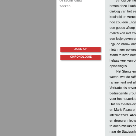
Arnold Bennett
de stichting/faq
boven deze klucht
zoeken
dialoog van het ee
koelheid en verte
hoe zou een Engel
een goede afloop 
match
kon niet zo
een lesje geven e
Pijp, de vrouw on
ZOEK OP
niets meer op wee
stand te laten ko
CHRONOLOGIE
helaas veel van de
oplossing is.
Nel Stants e
weten, wat de raf
raffinement niet a
Verkade als onver
bedriegende vrouw
voor het hetaeris
Huf als theater-di
en Marie Faassen
intermezzo's. All
en droeg er niet w
te doen mislukken.
naar de Stadssch