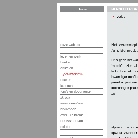
MENNO TER BR
Home
vorige
Het vereenigd
deze website
Arn. Bennett,
leven en werk
Er is geen bezwaa
boeken
‘match’ te zien, a
artikelen
het schermutselen 
periodieken
inwendiger conflict
brieven
paradox, juist om
lezingen
doordringen prete
foto's en documenten
zo
filmliga
waakzaamheid
bibliotheek
over Ter Braak
nieuws/contact
colofon
vlijmend, zo onmee
opwekt. Wanneer di