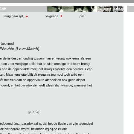
AAK
terug naar lijst
volgende
print
 tooneel
Eén-één (Love-Match)
r de liefdesverhouding tussen man en vrouw ook eens als een
ls een zeer venijnige zelfs; het an sich ernstige probleem brengt
aan de oppervlakte mee, dat dikwijls slechts een parallel is van
en. Maar tenslotte blijft dit elegante tournooi toch altijd een
dàt het zich aan de oppervlakte afspeelt en ook geen dieper
ndeert; en het paradoxale heeft alleen dan waarde, wanneer het
[p. 157]
dogend, zo... paradoxaal is, dat het de illusie van zijn tegendeel
t niet bereikt wordt, belanden wij bij de klucht.