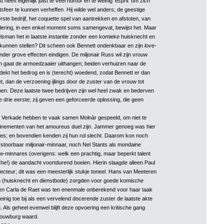
 heeft eigenlijk juist te veel humor en te weinig ‘esprit’ om zich
sfeer te kunnen verheffen. Hij wilde wel anders; de geestige
rste bedrijf, het coquette spel van aantrekken en afstoten, van
dering, in een enkel moment soms samengevat, bewijst het. Maar
sman het in laatste instantie zonder een komieke huisknecht en
kunnen stellen? Dit scheen ook Bennett ondenkbaar en zijn
love-
nder grove effecten eindigen. De miljonair Russ wil zijn vrouw
n gaat de armoedzaaier uithangen; beiden verhuizen naar de
tdekt het bedrog en is (terecht) woedend, zodat Bennett er dan
t, dan de verzoening ijlings door de zuster van de vrouw tot
men. Deze laatste twee bedrijven zijn wel heel zwak en bederven
 drie eerste; zij geven een geforceerde oplossing, die geen
n Verkade hebben te vaak samen Molnàr gespeeld, om niet te
finementen van het amoureus duel zijn. Jammer genoeg was hier
lles; en bovendien kenden zij hun rol slecht. Daarom kon noch
stoorbaar miljonair-minnaar, noch Nel Stants als mondaine
-minnares (overigens: welk een prachtig, maar beperkt talent
che!) de aandacht voortdurend boeien. Hierin slaagde alleen Paul
recteur; dit was een meesterlijk stukje toneel. Hans van Meeteren
 (huisknecht en dienstbode) zorgden voor goede komische
een Carla de Raet was ten enenmale onberekend voor haar taak
einig toe bij als een vervelend docerende zuster de laatste akte
 Als geheel evenwel blijft deze opvoering een kritische gang
ouwburg waard.