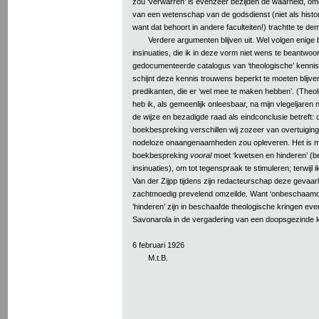
zou ‘verwarren’ is evenzeer bezijden de waarheid, omda
van een wetenschap van de godsdienst (niet als historie,
want dat behoort in andere faculteiten!) trachtte te de
Verdere argumenten blijven uit. Wel volgen enige 
insinuaties, die ik in deze vorm niet wens te beantwo
gedocumenteerde catalogus van ‘theologische’ kennis;
schijnt deze kennis trouwens beperkt te moeten blijve
predikanten, die er ‘wel mee te maken hebben’. (Theol
heb ik, als gemeenlijk onleesbaar, na mijn vlegeljaren
de wijze en bezadigde raad als eindconclusie betreft:
boekbespreking verschillen wij zozeer van overtuiging
nodeloze onaangenaamheden zou opleveren. Het is mij
boekbespreking
vooral
moet ‘kwetsen en hinderen’ (be
insinuaties), om tot tegenspraak te stimuleren; terwijl i
Van der Zijpp tijdens zijn redacteurschap deze gevaarl
zachtmoedig prevelend omzeilde. Want ‘onbeschaamdh
‘hinderen’ zijn in beschaafde theologische kringen ev
Savonarola in de vergadering van een doopsgezinde 
6 februari 1926
M.t.B.