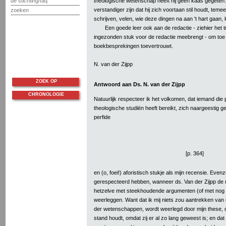
theologische wetenschap heeft hij geen kaas gegeten
de stichting/faq
verstandiger zijn dat hij zich voortaan stil houdt, temee
zoeken
schrijven, velen, wie deze dingen na aan 't hart gaan, 
Een goede leer ook aan de redactie - ziehier het tr
ingezonden stuk voor de redactie meebrengt - om toe t
boekbesprekingen toevertrouwt.
N. van der Zijpp
ZOEK OP
Antwoord aan Ds. N. van der Zijpp
CHRONOLOGIE
Natuurlijk respecteer ik het volkomen, dat iemand die 
theologische studiën heeft bereikt, zich naargeestig 
perfide
[p. 364]
en (o, foei!) aforistisch stukje als mijn recensie. Even
gerespecteerd hebben, wanneer ds. Van der Zijpp de
hetzelve met steekhoudende argumenten (of met nog p
weerleggen. Want dat ik mij niets zou aantrekken van 
der wetenschappen, wordt weerlegd door mijn these, da
stand houdt, omdat zij er al zo lang geweest is; en dat