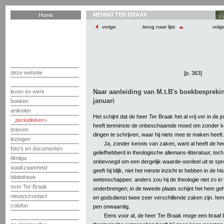
MENNO TER BRAAK
Home
vorige
terug naar lijst
volg
deze website
[p. 363]
Naar aanleiding van M.t.B's boekbesprekin
leven en werk
januari
boeken
artikelen
Het schijnt dat de heer Ter Braak het al vrij ver in de jo
periodieken
heeft tenminste de onbeschaamde moed om zonder k
brieven
dingen te schrijven, waar hij niets mee te maken heeft.
lezingen
Ja, zonder kennis van zaken, want al heeft de he
foto's en documenten
geliefhebberd in theologische allemans-litteratuur, to
filmliga
onbevoegd om een dergelijk waarde-oordeel uit te spre
waakzaamheid
geeft hij blijk, niet het minste inzicht te hebben in de h
bibliotheek
wetenschappen: anders zou hij de theologie niet zo in 
over Ter Braak
onderbrengen; in de tweede plaats schijnt het hem geh
nieuws/contact
en godsdienst twee zeer verschillende zaken zijn. Ieman
colofon
pen onwaardig.
Eens voor al, de heer Ter Braak moge een braaf lit