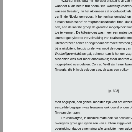
Waarschijnlijk wijkt mijn oordeel enigszins af van
wanneer ik als beste film noem
Das Wachsfigurenkabi
wassen Beelden)
. In het algemeen zal ongetwijfeld al
verfilmde Nibelungen-epos. Ik ben echter geneigd, op 
tussen ‘realistische’ en ‘expressionistische’ films, da
heb, aan de laatste groep de grootste mogelijkheid vo
toe te kennen. De
Nibelungen
was meer een majestueus
uiterste gestyleerde vervolmaking van realistische mo
uiteraard zeer sober en ‘legendarisch’ moest worden 
bijna uitsluitend het picturale, wat nooit de roeping van 
Wachsfigurenkabinett
gaf, schoner dan ik het ooit zag
Misschien was hier meer onbekookts; maar daarom w
mogelijkheid overgelaten. Conrad Veidt als Tsaar Iwan b
filmactie, die ik in dit seizoen zag; dit was een volko-
[p. 303]
men begrijpen, een geheel meester-zijn van het wezen
eenzelfde begrijpen was trouwens ook doordrongen 
film van die naam.
De
Nibelungen
, in mindere mate ook
De Kroniek 
overigens grote getuigenissen van subliem stijlgevoel, 
overtuiging, dat de cinematografie tenslotte meer gebaa