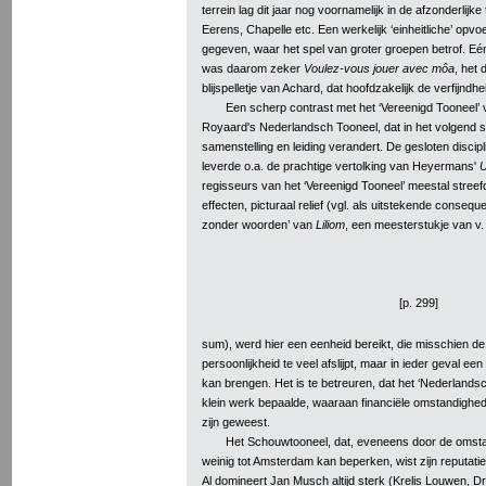
terrein lag dit jaar nog voornamelijk in de afzonderlijk
Eerens, Chapelle etc. Een werkelijk ‘einheitliche’ opv
gegeven, waar het spel van groter groepen betrof. Eé
was daarom zeker
Voulez-vous jouer avec môa
, het 
blijspelletje van Achard, dat hoofdzakelijk de verfijndhei
Een scherp contrast met het ‘Vereenigd Tooneel’ v
Royaard's Nederlandsch Tooneel, dat in het volgend
samenstelling en leiding verandert. De gesloten discip
leverde o.a. de prachtige vertolking van Heyermans'
U
regisseurs van het ‘Vereenigd Tooneel’ meestal stree
effecten, picturaal relief (vgl. als uitstekende conseq
zonder woorden’ van
Liliom
, een meesterstukje van v.
[p. 299]
sum), werd hier een eenheid bereikt, die misschien d
persoonlijkheid te veel afslijpt, maar in ieder geval een 
kan brengen. Het is te betreuren, dat het ‘Nederlandsc
klein werk bepaalde, waaraan financiële omstandighed
zijn geweest.
Het Schouwtooneel, dat, eveneens door de omsta
weinig tot Amsterdam kan beperken, wist zijn reputatie
Al domineert Jan Musch altijd sterk (Krelis Louwen, 