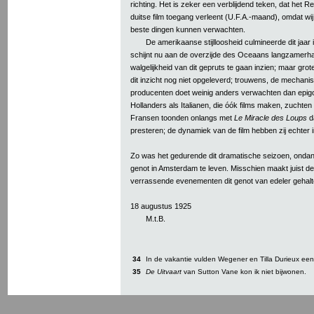
richting. Het is zeker een verblijdend teken, dat het R
duitse film toegang verleent (U.F.A.-maand), omdat wij
beste dingen kunnen verwachten.
De amerikaanse stijlloosheid culmineerde dit jaar 
schijnt nu aan de overzijde des Oceaans langzamerha
walgelijkheid van dit gepruts te gaan inzien; maar grote
dit inzicht nog niet opgeleverd; trouwens, de mechani
producenten doet weinig anders verwachten dan epi
Hollanders als Italianen, die óók films maken, zuchte
Fransen toonden onlangs met
Le Miracle des Loups
da
presteren; de dynamiek van de film hebben zij echter 
Zo was het gedurende dit dramatische seizoen, ondan
genot in Amsterdam te leven. Misschien maakt juist d
verrassende evenementen dit genot van edeler gehalt
18 augustus 1925
M.t.B.
34
In de vakantie vulden Wegener en Tilla Durieux ee
35
De Uitvaart
van Sutton Vane kon ik niet bijwonen.