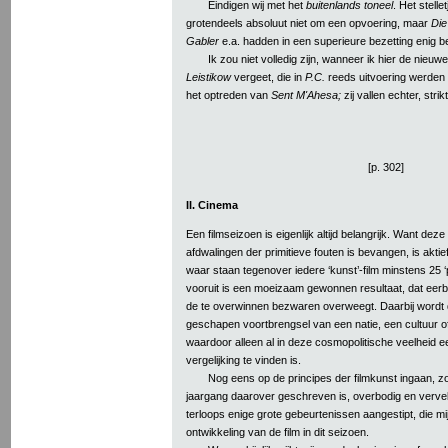
Eindigen wij met het
buitenlands toneel
. Het stell
grotendeels absoluut niet om een opvoering, maar
Die
Gabler
e.a. hadden in een superieure bezetting enig 
Ik zou niet volledig zijn, wanneer ik hier de nie
Leistikow
vergeet, die in
P.C.
reeds uitvoering werden 
het optreden van
Sent M'Ahesa;
zij vallen echter, stri
[p. 302]
II. Cinema
Een filmseizoen is eigenlijk altijd belangrijk. Want dez
afdwalingen der primitieve fouten is bevangen, is aktie
waar staan tegenover iedere ‘kunst’-film minstens 25 
vooruit is een moeizaam gewonnen resultaat, dat eer
de te overwinnen bezwaren overweegt. Daarbij wordt d
geschapen voortbrengsel van een natie, een cultuur o
waardoor alleen al in deze cosmopolitische veelheid
vergelijking te vinden is.
Nog eens op de principes der filmkunst ingaan, z
jaargang daarover geschreven is, overbodig en vervel
terloops enige grote gebeurtenissen aangestipt, die m
ontwikkeling van de film in dit seizoen.