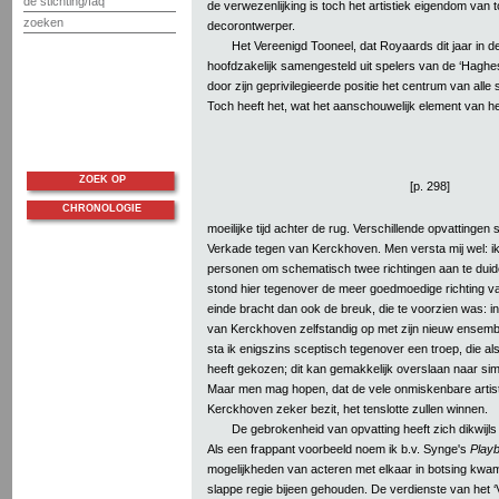
de stichting/faq
de verwezenlijking is toch het artistiek eigendom van 
zoeken
decorontwerper.
Het Vereenigd Tooneel, dat Royaards dit jaar in 
hoofdzakelijk samengesteld uit spelers van de ‘Haghe
door zijn geprivilegieerde positie het centrum van alle
Toch heeft het, wat het aanschouwelijk element van het
ZOEK OP
[p. 298]
CHRONOLOGIE
moeilijke tijd achter de rug. Verschillende opvattinge
Verkade tegen van Kerckhoven. Men versta mij wel: ik
personen om schematisch twee richtingen aan te duid
stond hier tegenover de meer goedmoedige richting van
einde bracht dan ook de breuk, die te voorzien was: i
van Kerckhoven zelfstandig op met zijn nieuw ensembl
sta ik enigszins sceptisch tegenover een troep, die als 
heeft gekozen; dit kan gemakkelijk overslaan naar s
Maar men mag hopen, dat de vele onmiskenbare artisti
Kerckhoven zeker bezit, het tenslotte zullen winnen.
De gebrokenheid van opvatting heeft zich dikwijls 
Als een frappant voorbeeld noem ik b.v. Synge's
Play
mogelijkheden van acteren met elkaar in botsing kwam
slappe regie bijeen gehouden. De verdienste van het ‘V