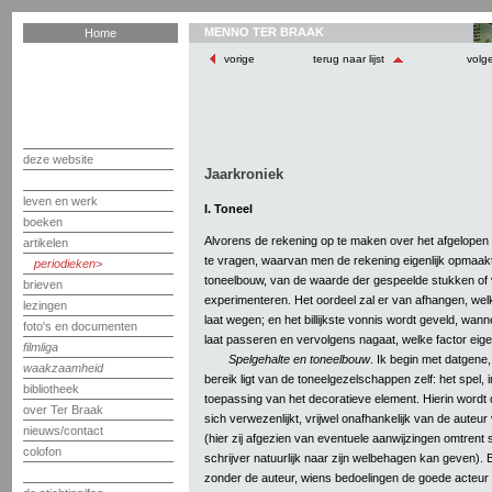
MENNO TER BRAAK
Home
vorige
terug naar lijst
volg
deze website
Jaarkroniek
leven en werk
I. Toneel
boeken
Alvorens de rekening op te maken over het afgelopen
artikelen
te vragen, waarvan men de rekening eigenlijk opmaakt
periodieken
toneelbouw, van de waarde der gespeelde stukken of v
brieven
experimenteren. Het oordeel zal er van afhangen, wel
lezingen
laat wegen; en het billijkste vonnis wordt geveld, wan
foto's en documenten
laat passeren en vervolgens nagaat, welke factor eigen
filmliga
Spelgehalte en toneelbouw
. Ik begin met datgene
waakzaamheid
bereik ligt van de toneelgezelschappen zelf: het spel,
bibliotheek
toepassing van het decoratieve element. Hierin wordt
over Ter Braak
sich verwezenlijkt, vrijwel onafhankelijk van de auteu
nieuws/contact
(hier zij afgezien van eventuele aanwijzingen omtrent 
colofon
schrijver natuurlijk naar zijn welbehagen kan geven). 
zonder de auteur, wiens bedoelingen de goede acteur 