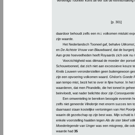
‘Vereenigd Tooneel’ komt de eer toe de kennismaking 
[p. 301]
daardoor behoudt zelfs een m.i. volkomen mislukt exp
zijn waarde.
Het Nederlandsch Tooneel gaf, behalve
Uitkomst
en
De Achtste Vrouw van Blauwbaard
, dat de burger
Aan grote hoeveelheden heeft Royaards zich ook nu n
Voorzichtigheid was ditmaal de moeder der porsel
Schouwtooneel, dat zich niet aan excessieve keuze te
Krelis Louwen
veronderstellen geen buitengewoon ges
zijn een opvoering volkomen waard. Ghéon's
Goede R
aan tempo mist, bezit het te over in fijne humor. In het b
waarderen, dat men Pirandello, die het toneel in gehe
beinvloedt, wat nader belichtte door zijn
Consequentie
Een omwenteling te bereiken beoogde evenmin het
zelfs niet geneerde
Vlindertje
met enorm succes ten to
daarnaast staan kostelijke vertoningen van
Het Poortj
waarin dit gezelschap op zijn best was. Mijn schuld is h
enkele voorstelling haalden tegen
Als de ster bleef stil
Moederlegende
van Unger was een misgreep, die ook
waarde had
35