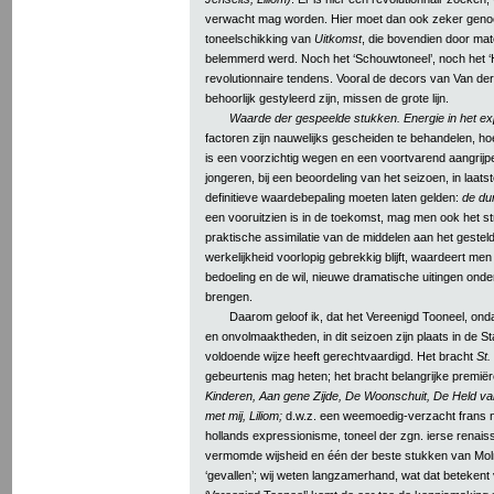
verwacht mag worden. Hier moet dan ook zeker gen
toneelschikking van
Uitkomst
, die bovendien door mat
belemmerd werd. Noch het ‘Schouwtoneel’, noch het ‘
revolutionnaire tendens. Vooral de decors van Van der K
behoorlijk gestyleerd zijn, missen de grote lijn.
Waarde der gespeelde stukken. Energie in het e
factoren zijn nauwelijks gescheiden te behandelen, hoe
is een voorzichtig wegen en een voortvarend aangrijpen
jongeren, bij een beoordeling van het seizoen, in laatst
definitieve waardebepaling moeten laten gelden:
de du
een vooruitzien is in de toekomst, mag men ook het 
praktische assimilatie van de middelen aan het geste
werkelijkheid voorlopig gebrekkig blijft, waardeert men
bedoeling en de wil, nieuwe dramatische uitingen onde
brengen.
Daarom geloof ik, dat het Vereenigd Tooneel, ond
en onvolmaaktheden, in dit seizoen zijn plaats in de
voldoende wijze heeft gerechtvaardigd. Het bracht
St.
gebeurtenis mag heten; het bracht belangrijke premië
Kinderen, Aan gene Zijde, De Woonschuit, De Held va
met mij, Liliom;
d.w.z. een weemoedig-verzacht frans na
hollands expressionisme, toneel der zgn. ierse renai
vermomde wijsheid en één der beste stukken van Molnà
‘gevallen’; wij weten langzamerhand, wat dat beteken