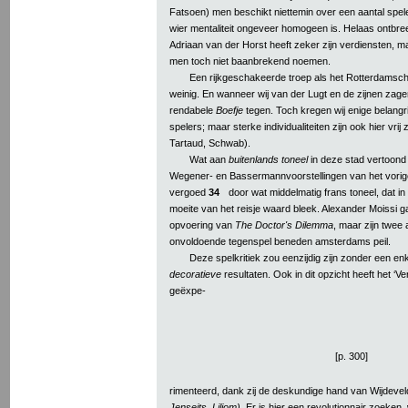
Fatsoen) men beschikt niettemin over een aantal spele
wier mentaliteit ongeveer homogeen is. Helaas ontbree
Adriaan van der Horst heeft zeker zijn verdiensten, 
men toch niet baanbrekend noemen.
Een rijkgeschakeerde troep als het Rotterdamsch 
weinig. En wanneer wij van der Lugt en de zijnen zage
rendabele
Boefje
tegen. Toch kregen wij enige belang
spelers; maar sterke individualiteiten zijn ook hier vr
Tartaud, Schwab).
Wat aan
buitenlands toneel
in deze stad vertoond 
Wegener- en Bassermannvoorstellingen van het vorig
vergoed
34
door wat middelmatig frans toneel, dat in
moeite van het reisje waard bleek. Alexander Moissi g
opvoering van
The Doctor's Dilemma
, maar zijn twee
onvoldoende tegenspel beneden amsterdams peil.
Deze spelkritiek zou eenzijdig zijn zonder een en
decoratieve
resultaten. Ook in dit opzicht heeft het ‘V
geëxpe-
[p. 300]
rimenteerd, dank zij de deskundige hand van Wijdevel
Jenseits, Liliom)
. Er is hier een revolutionnair zoeken