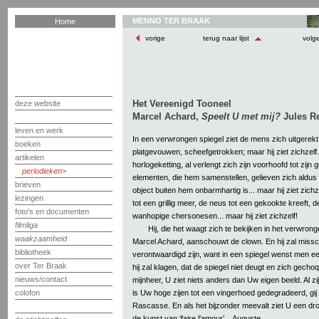
MENNO TER BRAAK
Home
vorige
terug naar lijst
volg
Het Vereenigd Tooneel
deze website
Marcel Achard,
Speelt U met mij?
Jules R
leven en werk
In een verwrongen spiegel ziet de mens zich uitgerek
boeken
platgevouwen, scheefgetrokken; maar hij ziet zichzelf. A
artikelen
horlogeketting, al verlengt zich zijn voorhoofd tot zijn g
periodieken
elementen, die hem samenstellen, gelieven zich aldus
brieven
object buiten hem onbarmhartig is... maar hij ziet zich
lezingen
tot een grillig meer, de neus tot een gekookte kreeft, 
foto's en documenten
wanhopige chersonesen... maar hij ziet zichzelf!
filmliga
Hij, die het waagt zich te bekijken in het verwro
waakzaamheid
Marcel Achard, aanschouwt de clown. En hij zal missc
bibliotheek
verontwaardigd zijn, want in een spiegel wenst men e
over Ter Braak
hij zal klagen, dat de spiegel niet deugt en zich gech
nieuws/contact
mijnheer, U ziet niets anders dan Uw eigen beeld. Al z
is Uw hoge zijen tot een vingerhoed gedegradeerd, gij
colofon
Rascasse. En als het bijzonder meevalt ziet U een dro
de kunst van ‘faire l'amour’... Auguste...