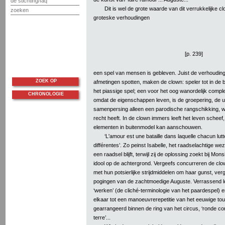
de stichting/faq
Dit is wel de grote waarde van dit verrukkelijke clo
zoeken
groteske verhoudingen
[p. 239]
een spel van mensen is gebleven. Juist de verhoudinge
ZOEK OP
afmetingen spotten, maken de clown: speler tot in de bit
het piassige spel; een voor het oog wanordelijk com
CHRONOLOGIE
omdat de eigenschappen leven, is de groepering, de u
samenpersing alleen een parodische rangschikking, w
recht heeft. In de clown immers leeft het leven scheef,
elementen in buitenmodel kan aanschouwen.
‘L'amour est une bataille dans laquelle chacun lu
différentes’. Zo peinst Isabelle, het raadselachtige we
een raadsel blijft, terwijl zij de oplossing zoekt bij Mon
idool op de achtergrond. Vergeefs concurreren de c
met hun potsierlijke strijdmiddelen om haar gunst, verg
pogingen van de zachtmoedige Auguste. Verrassend lop
‘werken’ (de cliché-terminologie van het paardespel) en
elkaar tot een manoeuvrerepetitie van het eeuwige tou
gearrangeerd binnen de ring van het circus, ‘ronde c
terre’...