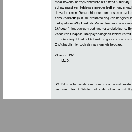
maar bovenal àf tragikomedietje als
Speelt U met mij?
schuw naast een liefdeloze moeder leeft en onverwach
de vader, tekent Renard hier met een trieste en cynis
sons voortreffelijk is; de dramatisering van het geval 
Het spel van Willy Haak als Rooie bleef aan de oppervla
Uitkomst
!); het overschreed niet het anekdotische. 
vader van Chapelle, met psychologisch inzicht vertolt,
Ongetwijfeld zal het Achard ten goede komen, w
En Achard is hier toch de man, om wie het gaat.
21 maart 1925
M.t.B.
29
Dit is de franse standaardnaam voor de stalmeester i
veranderde hem in ‘Mijnheer Alex’, de hollandse betitel