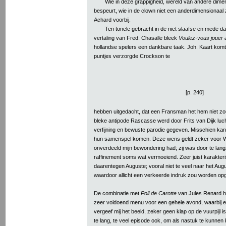
Wie in deze grappigheid, wereld van andere dimens
bespeurt, wie in de clown niet een anderdimensionaal 
Achard voorbij.
Ten tonele gebracht in de niet slaafse en mede d
vertaling van Fred. Chasalle bleek
Voulez-vous jouer 
hollandse spelers een dankbare taak. Joh. Kaart komt
puntjes verzorgde Crockson te
[p. 240]
hebben uitgedacht, dat een Fransman het hem niet zo
bleke antipode Rascasse werd door Frits van Dijk luc
verfijning en bewuste parodie gegeven. Misschien kan 
hun samenspel komen. Deze wens geldt zeker voor Will
onverdeeld mijn bewondering had; zij was door te lan
raffinement soms wat vermoeiend. Zeer juist karakte
daarentegen Auguste; vooral niet te veel naar het A
waardoor allicht een verkeerde indruk zou worden op
De combinatie met
Poil de Carotte
van Jules Renard ha
zeer voldoend menu voor een gehele avond, waarbij e
vergeef mij het beeld, zeker geen klap op de vuurpijl i
te lang, te veel episode ook, om als nastuk te kunnen b