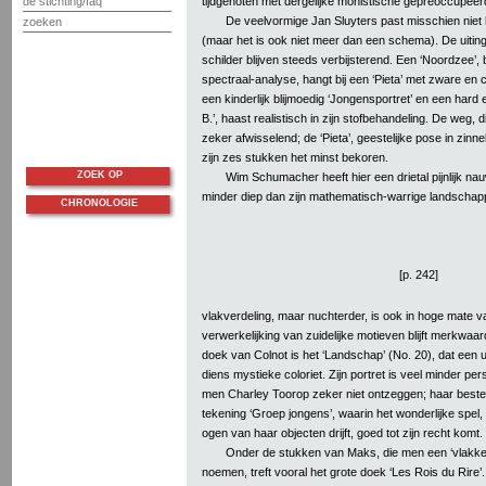
tijdgenoten met dergelijke monistische gepreoccupeer
de stichting/faq
De veelvormige Jan Sluyters past misschien niet 
zoeken
(maar het is ook niet meer dan een schema). De uiti
schilder blijven steeds verbijsterend. Een ‘Noordzee’, 
spectraal-analyse, hangt bij een ‘Pieta’ met zware en 
een kinderlijk blijmoedig ‘Jongensportret’ en een hard
B.’, haast realistisch in zijn stofbehandeling. De weg, 
zeker afwisselend; de ‘Pieta’, geestelijke pose in zinn
zijn zes stukken het minst bekoren.
ZOEK OP
Wim Schumacher heeft hier een drietal pijnlijk na
minder diep dan zijn mathematisch-warrige landschapp
CHRONOLOGIE
[p. 242]
vlakverdeling, maar nuchterder, is ook in hoge mate v
verwerkelijking van zuidelijke motieven blijft merkwaar
doek van Colnot is het ‘Landschap’ (No. 20), dat een 
diens mystieke coloriet. Zijn portret is veel minder perso
men Charley Toorop zeker niet ontzeggen; haar beste w
tekening ‘Groep jongens’, waarin het wonderlijke spel, d
ogen van haar objecten drijft, goed tot zijn recht komt.
Onder de stukken van Maks, die men een ‘vlakke
noemen, treft vooral het grote doek ‘Les Rois du Rire’. 