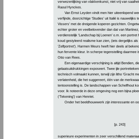
verwezenlijking van vlakkenkunst, niet vrij van saaiheid
Raoul Hynckes.
Van Ernst Leyden vindt men hier uiteenlopend wer
verfijnde, doorzichtige ‘Studies’ uit Italië is nauwelijk
Vissers’ met de dreigende koperen gezichten. Ongetwij
echter groter en veelbelovender dan dat van Martinez,
verdienstelijk ‘Landschap bij Loenen’ o.m. een portret 
koud gestyleerd realisme kan zien, (iets dergelijks al
‘Zelfportret’). Harmen Meurs heeft hier deels al beke
hun fervente kleur. In scherpe tegenstelling daarmee i
Otto van Rees.
Een eigenaardige verschijning is altijd Bendien, die
gelaatsuitdrukkingen exposeert. Twee ijle portretteken
technisch volmaakt kunnen, terwijl zijn litho ‘Gracht
verlatenheid, die het suggereert, één van de merkwaa
tentoonstelling is. De landschappen van Schelfhout kom
voor. Ik noteerde in deze omgeving nog een bijna ploe
(‘Tekening’) van Henriet.
Onder het beeldhouwwerk zijn interessante en o
[p. 243]
superieure experimenten in zeer verschillend materiaa