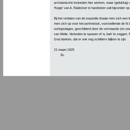
archaistische invloeden hier werken, maar (gelukkig)
‘Kopje’ van A. Rädecker in hardsteen valt bijzonder op
Bij het verlaten van de expositie draaie men zich een 
men zich op voor het portretstuk, voorstellende de N.
oorlogsdagen, geschilderd door de vermaarde (en zee
van Welie. Verboden te spuwen of ‘a, bah’ te zeggen.
God danken, dat er ook nog
schilders
blijken te zijn.
21 maart 1925
Sc.