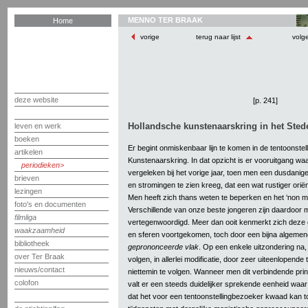
MENNO TER BRAAK
Home
vorige
terug naar lijst
volg
deze website
[p. 241]
Hollandsche kunstenaarskring in het Ste
leven en werk
boeken
Er begint onmiskenbaar lijn te komen in de tentoonstel
artikelen
Kunstenaarskring. In dat opzicht is er vooruitgang wa
periodieken
vergeleken bij het vorige jaar, toen men een dusdanige
brieven
en stromingen te zien kreeg, dat een wat rustiger oriën
lezingen
Men heeft zich thans weten te beperken en het ‘non m
foto's en documenten
Verschillende van onze beste jongeren zijn daardoor 
filmliga
vertegenwoordigd. Meer dan ooit kenmerkt zich deze co
waakzaamheid
en sferen voortgekomen, toch door een bijna algeme
bibliotheek
geprononceerde vlak
. Op een enkele uitzondering na,
over Ter Braak
volgen, in allerlei modificatie, door zeer uiteenlopend
nieuws/contact
niettemin te volgen. Wanneer men dit verbindende princ
colofon
valt er een steeds duidelijker sprekende eenheid waar 
dat het voor een tentoonstellingbezoeker kwaad kan t