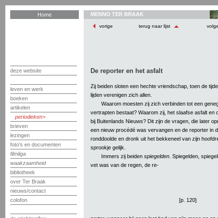
MENNO TER BRAAK
Home
vorige
terug naar lijst
volg
De reporter en het asfalt
deze website
Zij beiden sloten een hechte vriendschap, toen de tijde
leven en werk
lijden verenigen zich allen.
boeken
Waarom moesten zij zich verbinden tot een geneg
artikelen
vertrapten bestaat? Waarom zij, het slaafse asfalt en 
periodieken
bij Buitenlands Nieuws? Dit zijn de vragen, die later op
brieven
een nieuw procédé was vervangen en de reporter in 
lezingen
ronddoolde en dronk uit het bekkeneel van zijn hoofdr
foto's en documenten
sprookje gelijk.
filmliga
Immers zij beiden
spiegelden
. Spiegelden, spiege
waakzaamheid
vet was van de regen, de re-
bibliotheek
over Ter Braak
nieuws/contact
[p. 120]
colofon